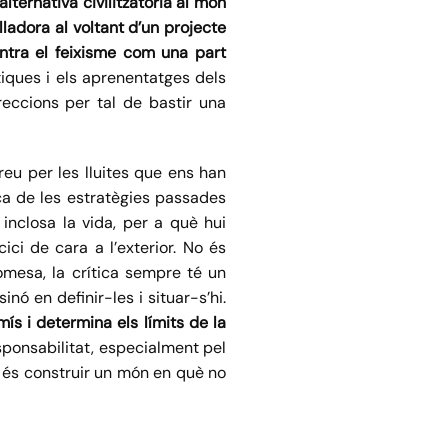
lternativa civilitzatòria al món
lladora al voltant d’un projecte
ontra el feixisme com una part
iques i els aprenentatges dels
reccions per tal de bastir una
eu per les lluites que ens han
ica de les estratègies passades
inclosa la vida, per a què hui
ici de cara a l’exterior. No és
romesa, la crítica sempre té un
nó en definir-les i situar-s’hi.
ís i determina els límits de la
ponsabilitat, especialment pel
s és construir un món en què no