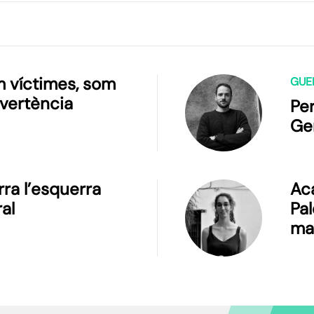
 víctimes, som
GUE
vertència
Per
Ge
rra l’esquerra
Ac
al
Pal
ma