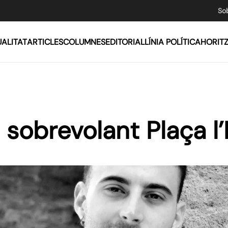
So
ALITAT
ARTICLES
COLUMNES
EDITORIAL
LÍNIA POLÍTICA
HORIT
s sobrevolant Plaça l