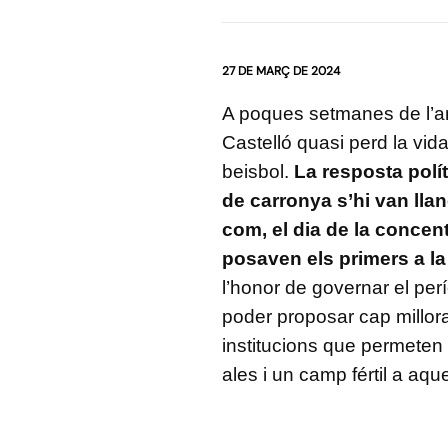
27 DE MARÇ DE 2024
A poques setmanes de l’ani
Castelló quasi perd la vid
beisbol.
La resposta polít
de carronya s’hi van lla
com, el dia de la concen
posaven els primers a la 
l’honor de governar el per
poder proposar cap millora
institucions que permeten e
ales i un camp fértil a aq