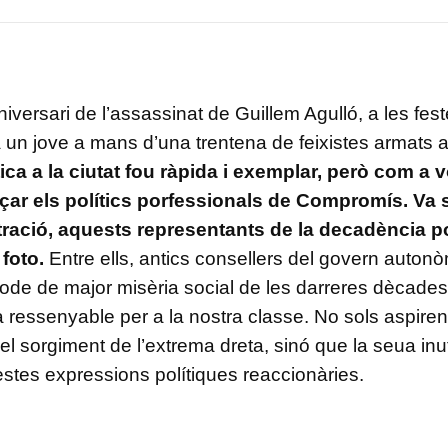
versari de l’assassinat de Guillem Agulló, a les fe
a un jove a mans d’una trentena de feixistes armats a
ica a la ciutat fou ràpida i exemplar, però com a v
nçar els polítics porfessionals de Compromís. Va s
tració, aquests representants de la decadència po
foto.
Entre ells, antics consellers del govern autonò
íode de major misèria social de les darreres dècades
 ressenyable per a la nostra classe. No sols aspire
l sorgiment de l’extrema dreta, sinó que la seua inut
uestes expressions polítiques reaccionàries.