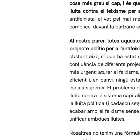
cosa més greu si cap, i és qu
lluita contra el feixisme per 
antifeixista, el vot pel mal 
còmplice, davant la barbàrie s
Al nostre parer, totes aquest
projecte polític per a l’antifeix
obstant això, sí que ha estat 
confluència de diferents projec
més urgent: aturar el feixisme.
eficient i, en canvi, ningú es
escala superior. El problema q
lluita contra el sistema capital
la lluita política (i cadascú s
acabar amb el feixisme sense
unificar ambdues lluites.
Nosaltres no tenim una fórmula