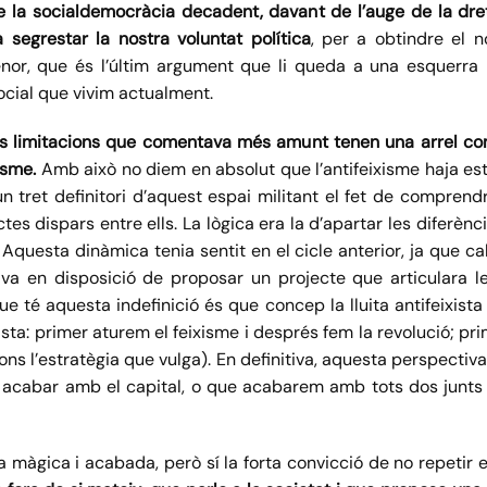
e la socialdemocràcia decadent, davant de l’auge de la dreta
a segrestar la nostra voluntat política
, per a obtindre el n
menor, que és l’últim argument que li queda a una esquerra
ocial que vivim actualment.
es limitacions que comentava més amunt tenen una arrel comu
isme.
Amb això no diem en absolut que l’antifeixisme haja esta
un tret definitori d’aquest espai militant el fet de comprend
tes dispars entre ells. La lògica era la d’apartar les diferènc
 Aquesta dinàmica tenia sentit en el cicle anterior, ja que c
tava en disposició de proposar un projecte que articulara l
ue té aquesta indefinició és que concep la lluita antifeixi
ista: primer aturem el feixisme i després fem la revolució; pri
egons l’estratègia que vulga). En definitiva, aquesta perspec
 acabar amb el capital, o que acabarem amb tots dos junt
 màgica i acabada, però sí la forta convicció de no repetir 