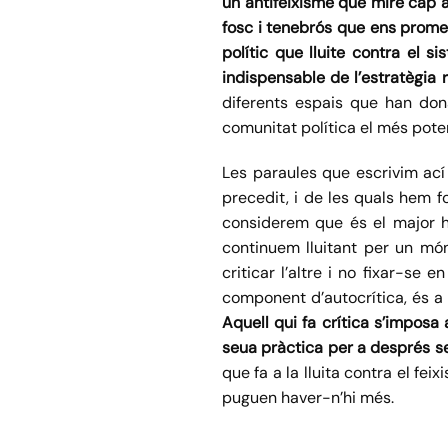
un antifeixisme que mire cap a 
fosc i tenebrós que ens promet 
polític que lluite contra el 
indispensable de l’estratègia r
diferents espais que han dona
comunitat política el més poten
Les paraules que escrivim ací
precedit, i de les quals hem f
considerem que és el major ho
continuem lluitant per un món 
criticar l’altre i no fixar-se
component d’autocrítica, és a d
Aquell qui fa crítica s’imposa
seua pràctica per a després s
que fa a la lluita contra el f
puguen haver-n’hi més.