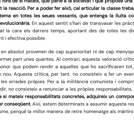
fora de si mateix, que parle a la societat i que propose una a
la reacció. Per a poder fer això, cal articular la classe treba
sistema en totes les seues vessants, que entenga la lluita c
evolucionària.
En aquest sentit s’han de transvasar les pràct
t la cara els darrers temps, aportant des de totes les di
t i efectiva possible.
 en absolut provenen de cap superioritat ni de cap menyspr
ormat part unes quantes. Al contrari, aquesta valoració crít
nor que podem rendir a aquelles que ho sacrificaren tot, 
nou. Aquesta crítica, per tant, no consisteix a fer un exerc
 en les errades pròpies. Per a la militància comunista i comp
ir, no consisteix a renunciar a les pròpies responsabilitats, si
 a si mateix responsabilitats concretes, adquireix un comrpom
er conseqüent.
Així, estem determinats a assumir aquesta res
eixisme, perquè la millor manera de retre homenatge als màrtir