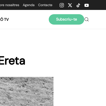
bre nosaltres
Agenda
Contacte
Subscriu-te
ZÓ TV
’Ereta