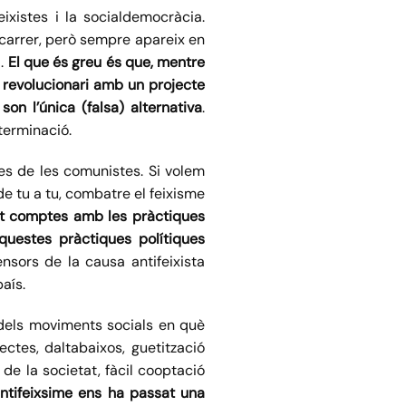
xistes i la socialdemocràcia.
 carrer, però sempre apareix en
a.
El que és greu és que, mentre
i revolucionari amb un projecte
on l’única (falsa) alternativa
.
terminació.
es de les comunistes. Si volem
 de tu a tu, combatre el feixisme
tat comptes amb les pràctiques
questes pràctiques polítiques
nsors de la causa antifeixista
aís.
 dels moviments socials en què
ectes, daltabaixos, guetització
 de la societat, fàcil cooptació
antifeixsime ens ha passat una