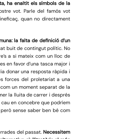
, ha enaltit els símbols de la
ostre vot. Parle del famós vot
 ineficaç, quan no directament
na: la falta de definició d’un
t buit de contingut polític. No
re’s a si mateix com un lloc de
ies en favor d’una tasca major i
alia donar una resposta ràpida i
es forces del proletariat a una
sta com un moment separat de la
mer la lluita de carrer i després
tiva cau en concebre que podríem
s però sense saber ben bé com
errades del passat.
Necessitem