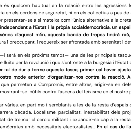
és quelcom habitual en la relació entre les agressions fei
ta en els cordons de seguretat, ni en els col·lectius a peu de
presentar-se a si mateixa com l’única alternativa a la dret
c independent a l’Estat i la pròpia socialdemocràcia, un espa
isèries d’aquest món, aquesta banda de trepes tindrà raó, s
ura i preocupant, i requereix ser afrontada amb serenitat i de
és —i serà en els pròxims temps— una de les principals tasqu
 lluite per la revolució i que s’enfronte a la burgesia i l’Estat
er tal de dur a terme aquesta tasca, primer cal haver ajus
nostre mode anterior d’organitzar-nos contra la reacció. A
 que permeten a Compromís, entre altres, erigir-se en defe
 mostrant-se inútils contra l’ascens del feixisme en el nostre p
r vàries, en part molt semblants a les de la resta d’espais
rrera dècada. Localisme, parcialitat, inestabilitat dels proj
tat de trencar el cercle militant i expandir-se cap a la resta
ldemòcrates amb necessitats electoralistes…
En el cas de l’