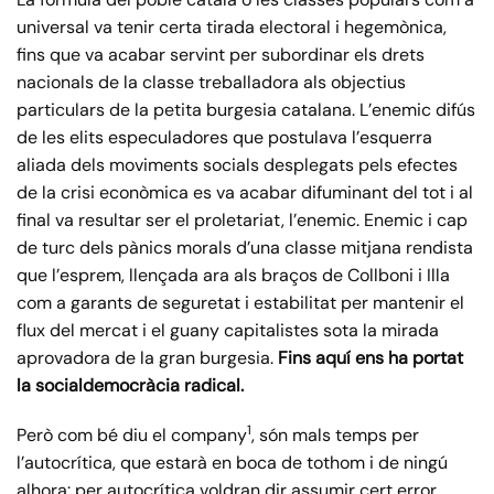
universal va tenir certa tirada electoral i hegemònica,
fins que va acabar servint per subordinar els drets
nacionals de la classe treballadora als objectius
particulars de la petita burgesia catalana. L’enemic difús
de les elits especuladores que postulava l’esquerra
aliada dels moviments socials desplegats pels efectes
de la crisi econòmica es va acabar difuminant del tot i al
final va resultar ser el proletariat, l’enemic. Enemic i cap
de turc dels pànics morals d’una classe mitjana rendista
que l’esprem, llençada ara als braços de Collboni i Illa
com a garants de seguretat i estabilitat per mantenir el
flux del mercat i el guany capitalistes sota la mirada
aprovadora de la gran burgesia.
Fins aquí ens ha portat
la socialdemocràcia radical.
1
Però com bé diu el company
, són mals temps per
l’autocrítica, que estarà en boca de tothom i de ningú
alhora: per autocrítica voldran dir assumir cert error,