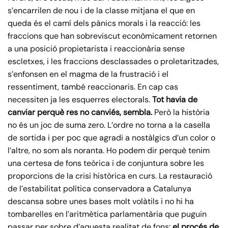
s’encarrilen de nou i de la classe mitjana el que en
queda és el camí dels pànics morals i la reacció: les
fraccions que han sobreviscut econòmicament retornen
a una posició propietarista i reaccionària sense
escletxes, i les fraccions desclassades o proletaritzades,
s’enfonsen en el magma de la frustració i el
ressentiment, també reaccionaris. En cap cas
necessiten ja les esquerres electorals.
Tot havia de
canviar perquè res no canviés, sembla.
Però la història
no és un joc de suma zero. L’ordre no torna a la casella
de sortida i per poc que agradi a nostàlgics d’un color o
l’altre, no som als noranta. Ho podem dir perquè tenim
una certesa de fons teòrica i de conjuntura sobre les
proporcions de la crisi històrica en curs. La restauració
de l’estabilitat política conservadora a Catalunya
descansa sobre unes bases molt volàtils i no hi ha
tombarelles en l’aritmètica parlamentària que puguin
passar per sobre d’aquesta realitat de fons:
el procés de