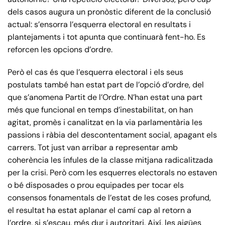
dels casos augura un pronòstic diferent de la conclusió
actual: s’ensorra l’esquerra electoral en resultats i
plantejaments i tot apunta que continuarà fent-ho. Es
reforcen les opcions d’ordre.
Però el cas és que l’esquerra electoral i els seus
postulats també han estat part de l’opció d’ordre, del
que s’anomena Partit de l’Ordre. N’han estat una part
més que funcional en temps d’inestabilitat, on han
agitat, promès i canalitzat en la via parlamentària les
passions i ràbia del descontentament social, apagant els
carrers. Tot just van arribar a representar amb
coherència les ínfules de la classe mitjana radicalitzada
per la crisi. Però com les esquerres electorals no estaven
o bé disposades o prou equipades per tocar els
consensos fonamentals de l’estat de les coses profund,
el resultat ha estat aplanar el camí cap al retorn a
l’ordre, si s’escau, més dur i autoritari. Així, les aigües