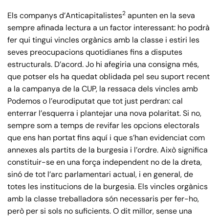
2
Els companys d’Anticapitalistes
apunten en la seva
sempre afinada lectura a un factor interessant: ho podrà
fer qui tingui vincles orgànics amb la classe i estiri les
seves preocupacions quotidianes fins a disputes
estructurals. D’acord. Jo hi afegiria una consigna més,
que potser els ha quedat oblidada pel seu suport recent
a la campanya de la CUP, la ressaca dels vincles amb
Podemos o l’eurodiputat que tot just perdran: cal
enterrar l’esquerra i plantejar una nova polaritat. Si no,
sempre som a temps de revifar les opcions electorals
que ens han portat fins aquí i que s’han evidenciat com
annexes als partits de la burgesia i l’ordre. Això significa
constituir-se en una força independent no de la dreta,
sinó de tot l’arc parlamentari actual, i en general, de
totes les institucions de la burgesia. Els vincles orgànics
amb la classe treballadora són necessaris per fer-ho,
però per si sols no suficients. O dit millor, sense una