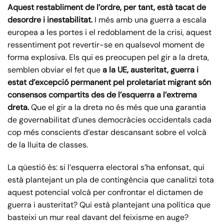
Aquest restabliment de l’ordre, per tant, està tacat de
desordre i inestabilitat.
I més amb una guerra a escala
europea a les portes i el redoblament de la crisi, aquest
ressentiment pot revertir-se en qualsevol moment de
forma explosiva. Els qui es preocupen pel gir a la dreta,
semblen obviar el fet que
a la UE, austeritat, guerra i
estat d’excepció permanent pel proletariat migrant són
consensos compartits des de l’esquerra a l’extrema
dreta.
Que el gir a la dreta no és més que una garantia
de governabilitat d’unes democràcies occidentals cada
cop més conscients d’estar descansant sobre el volcà
de la lluita de classes.
La qüestió és: si l’esquerra electoral s’ha enfonsat, qui
està plantejant un pla de contingència que canalitzi tota
aquest potencial volcà per confrontar el dictamen de
guerra i austeritat? Qui està plantejant una política que
basteixi un mur real davant del feixisme en auge?