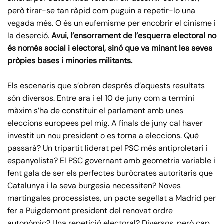
però tirar-se tan ràpid com puguin a repetir-lo una
vegada més. O és un eufemisme per encobrir el cinisme i
la deserció.
Avui, l’ensorrament de l’esquerra electoral no
és només social i electoral, sinó que va minant les seves
pròpies bases i minories militants.
Els escenaris que s’obren després d’aquests resultats
són diversos. Entre ara i el 10 de juny com a termini
màxim s’ha de constituir el parlament amb unes
eleccions europees pel mig. A finals de juny cal haver
investit un nou president o es torna a eleccions. Què
passarà? Un tripartit liderat pel PSC més antiproletari i
espanyolista? El PSC governant amb geometria variable i
fent gala de ser els perfectes buròcrates autoritaris que
Catalunya i la seva burgesia necessiten? Noves
martingales processistes, un pacte segellat a Madrid per
fer a Puigdemont president del renovat ordre
autonòmic? Una repetició electoral? Diversos, però cap