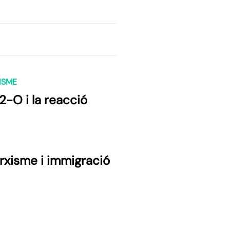
ISME
12-O i la reacció
rxisme i immigració