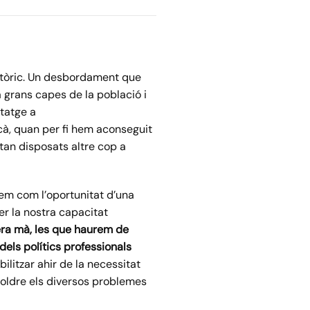
istòric. Un desbordament que
 grans capes de la població i
itatge a
acà, quan per fi hem aconseguit
stan disposats altre cop a
iem com l’oportunitat d’una
er la nostra capacitat
ra mà, les que haurem de
dels polítics professionals
litzar ahir de la necessitat
resoldre els diversos problemes