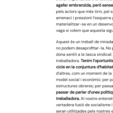
agafar embranzida
,
però sense 
pels actors que més tirin, pel 
amenaci i pressioni l’esquerra 
materialitzar-se en un desenvo
vaga si volem que aquesta sigui
Aquest és un treball de mirada 
no podem desaprofitar-la. No p
dona sentit a la tasca sindical
treballadora.
Tenim l’oportunit
cicle en la conjuntura d’habita
d’altres, com un moment de la 
model social i econòmic: per pas
estructures obreres; per passar
passar de parlar d’unes polítiq
treballadora.
Al nostre entendre
vertadera fusió de socialisme 
seran utilitzades pels nostres 