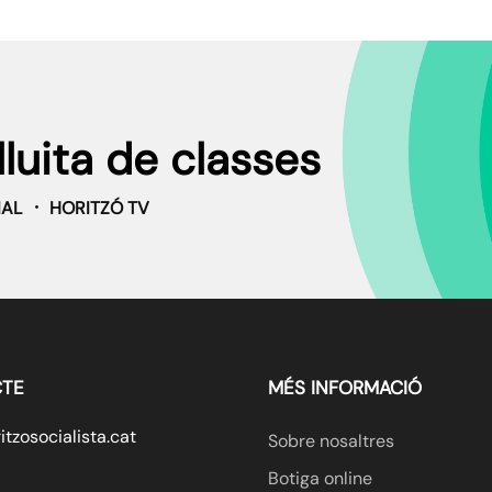
lluita de classes
IAL
HORITZÓ TV
TE
MÉS INFORMACIÓ
tzosocialista.cat
Sobre nosaltres
Botiga online