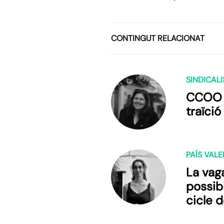
CONTINGUT RELACIONAT
SINDICAL
CCOO i
traïció
PAÍS VAL
La vaga
possibi
cicle d