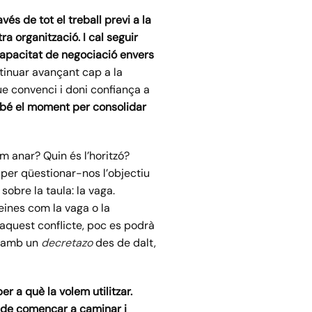
és de tot el treball previ a la
ra organització. I cal seguir
 capacitat de negociació envers
tinuar avançant cap a la
ue convenci i doni confiança a
 bé el moment per
consolidar
m anar? Quin és l’horitzó?
per qüestionar-nos l’objectiu
sobre la taula: la vaga.
eines com la vaga o la
 aquest conflicte, poc es podrà
em amb un
decretazo
des de dalt,
 a què la volem utilitzar.
sc de començar a caminar i