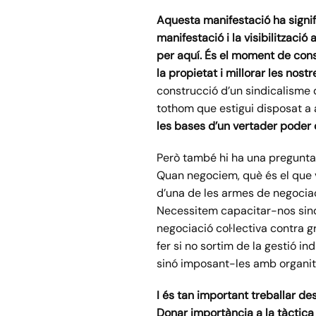
Aquesta manifestació ha signifi
manifestació i la visibilització
per aquí. És el moment de cons
la propietat i millorar les nos
construcció d’un sindicalisme d
tothom que estigui disposat a 
les bases d’un
ver
t
ader poder 
Però també hi ha una pregunta q
Quan negociem, què és el que 
d’una de les armes de negociaci
Necessitem capacitar-nos sindi
negociació col·lectiva contra g
fer si no sortim de la gestió 
sinó imposant-les amb organitza
I és tan important treballar de
Donar importància a la tàctica 