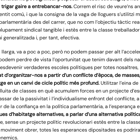
trigar
gaire
a entrebancar-nos.
Correm el risc de veure’ns ar
sentit comú, i que la consigna de la vaga de lloguers s’utilitz
parlamentària des del carrer, que no com l’objectiu tàctic rea
lupament sindical tangible i estès entre la classe treballado
 generalitzada i, per tant, efectiva.
llarga, va a poc a poc, però no podem passar per alt l’accelera
odem perdre de vista l’oportunitat que tenim davant dels na
: esdevenir verdaderes escoles polítiques per totes nosaltres, 
at d’organitzar-nos a partir d’un conflicte d’època, de masses
tge en un canvi de cicle polític més profund.
Utilitzar l’eina de
lluita de classes en què acumulem forces en un projecte d’esme
sar de la passivitat i l’individualisme enfront del conflicte, a
 de la confiança en la política parlamentària, a l’esperança en
ues d’habitatge alternatives, a parlar d’una alternativa políti
, sense un projecte polític revolucionari estès entre la class
i moviment obrer, totes les esperances dipositades es podriran
enemics.