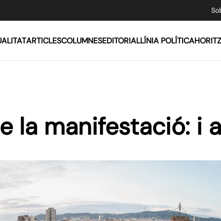
So
ALITAT
ARTICLES
COLUMNES
EDITORIAL
LÍNIA POLÍTICA
HORIT
 la manifestació: i 