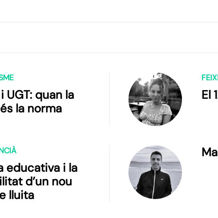
ISME
FEIX
 UGT: quan la
El 
 és la norma
Ma
ENCIÀ
 educativa i la
litat d’un nou
e lluita