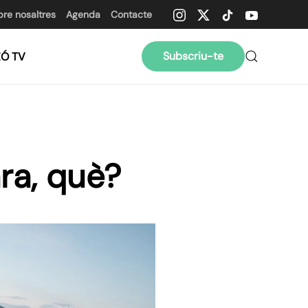
bre nosaltres
Agenda
Contacte
Subscriu-te
ZÓ TV
ara, què?