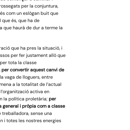
rossegats per la conjuntura,
i més com un eslògan buit que
l que és, que ha de
ra que haurà de dur a terme la
ció que ha pres la situació, i
ssos per fer justament allò que
per tota la classe
, per convertir aquest canvi de
 la vaga de lloguers, entre
na a la totalitat de l’actual
 l’organització activa en
 la política proletària;
per
ca general
i pròpia
com a classe
e treballadora, sense una
 i totes les nostres energies