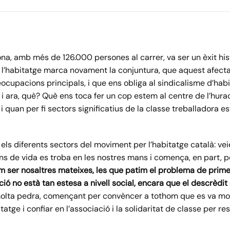
lona, amb més de 126.000 persones al carrer, va ser un èxit h
l’habitatge marca novament la conjuntura, que aquest afecta
ocupacions principals, i que ens obliga al sindicalisme d’hab
 i ara, què? Què ens toca fer un cop estem al centre de l’hur
 quan per fi sectors significatius de la classe treballadora e
ls diferents sectors del moviment per l’habitatge català: ve
ns de vida es troba en les nostres mans i comença, en part, p
ser nosaltres mateixes, les que patim el problema de prime
ció no està tan estesa a nivell social, encara que el descrèdit 
olta pedra, començant per convèncer a tothom que es va mobi
itatge i confiar en l’associació i la solidaritat de classe per 