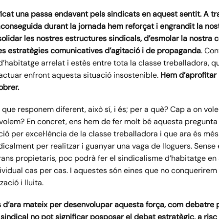
cat una passa endavant pels sindicats en aquest sentit. A trav
 aconseguida durant la jornada hem reforçat i engrandit la nost
olidar les nostres estructures sindicals, d’esmolar la nostra
tres estratègies comunicatives d’agitació i de propagand
a
. Con
’habitatge arrelat i estès entre tota la classe treballadora, q
actuar enfront aquesta situació insostenible.
Hem d’aprofitar
obrer
.
ue responem diferent, això sí, i és; per a què? Cap a on vole
volem? En concret, ens hem de fer molt bé aquesta pregunta 
ó per excel·lència de la classe treballadora i que ara és més 
calment per realitzar i guanyar una vaga de lloguers. Sense 
rans propietaris, poc podrà fer el sindicalisme d’habitatge en
individual cas per cas. I aquestes són eines que no conquerir
ció i lluita.
s d
‘ara mateix
per desenvolupar aquesta força, com debatre per
sindical no pot significar posposar el debat estratègic, a ri