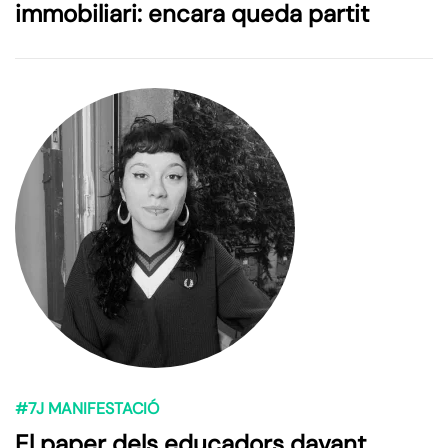
immobiliari: encara queda partit
#7J MANIFESTACIÓ
El paper dels educadors davant