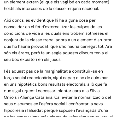
un element extern (el que els vagi bé en cada moment)
hostil als interessos de la classe mitjana nacional.
Així doncs, és evident que hi ha alguna cosa per
consolidar en el fet d’externalitzar les culpes de les
condicions de vida a les quals ens trobem sotmeses el
conjunt de la classe treballadora a un element disruptor
que ho hauria provocat, que s’ho hauria carregat tot. Ara
són els àrabs, però fa un segle aquests discurs tenia el
seu boc expiatori en els jueus.
I és aquest pas de la marginalitat a constituir-se en
força social reaccionària, sigui capaç o no de culminar
en uns hipotètics bons resultats electorals, allò que fa
que sigui urgent i necessari plantar cara a la SIlvia
Orriols i Aliança Catalana. Cal evitar la normalització del
seus discursos en l’esfera social i confrontar la seva
hipocresia i falsedat perquè suposen l’avançada d’una
de les expressions més clares de l’ofensiva capitalista: el