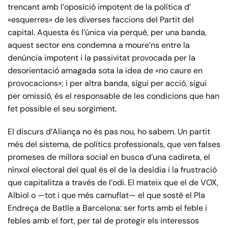
trencant amb l’oposició impotent de la política d’
«esquerres» de les diverses faccions del Partit del
capital. Aquesta és l’única via perquè, per una banda,
aquest sector ens condemna a moure’ns entre la
denúncia impotent i la passivitat provocada per la
desorientació amagada sota la idea de «no caure en
provocacions»; i per altra banda, sigui per acció, sigui
per omissió, és el responsable de les condicions que han
fet possible el seu sorgiment.
El discurs d’Aliança no és pas nou, ho sabem. Un partit
més del sistema, de polítics professionals, que ven falses
promeses de millora social en busca d’una cadireta, el
nínxol electoral del qual és el de la desídia i la frustració
que capitalitza a través de l’odi. El mateix que el de VOX,
Albiol o —tot i que més camuflat— el que sosté el Pla
Endreça de Batlle a Barcelona: ser forts amb el feble i
febles amb el fort, per tal de protegir els interessos