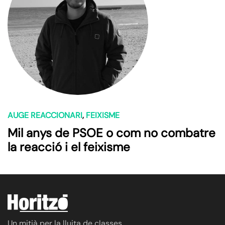
AUGE REACCIONARI
,
FEIXISME
Mil anys de PSOE o com no combatre
la reacció i el feixisme
Un mitjà per la lluita de classes