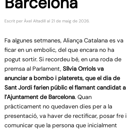
Barcelona
Escrit per
Àxel Altadill
al
21 de maig de 2026
.
Fa algunes setmanes, Aliança Catalana es va
ficar en un embolic, del que encara no ha
pogut sortir. Si recordeu bé, en una roda de
premsa al Parlament,
Sílvia Orriols va
anunciar a bombo i platerets, que el dia de
Sant Jordi farien públic el flamant candidat a
l’Ajuntament de Barcelona
. Quan
pràcticament no quedaven dies per a la
presentació, va haver de rectificar, posar fre i
comunicar que la persona que inicialment