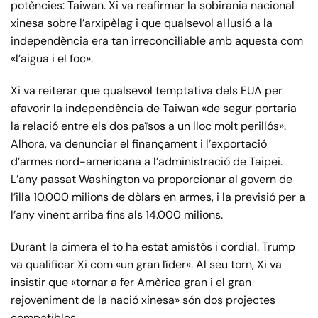
potències: Taiwan. Xi va reafirmar la sobirania nacional
xinesa sobre l’arxipèlag i que qualsevol al·lusió a la
independència era tan irreconciliable amb aquesta com
«l’aigua i el foc».
Xi va reiterar que qualsevol temptativa dels EUA per
afavorir la independència de Taiwan «de segur portaria
la relació entre els dos països a un lloc molt perillós».
Alhora, va denunciar el finançament i l’exportació
d’armes nord-americana a l’administració de Taipei.
L’any passat Washington va proporcionar al govern de
l’illa 10.000 milions de dòlars en armes, i la previsió per a
l’any vinent arriba fins als 14.000 milions.
Durant la cimera el to ha estat amistós i cordial. Trump
va qualificar Xi com «un gran líder». Al seu torn, Xi va
insistir que «tornar a fer Amèrica gran i el gran
rejoveniment de la nació xinesa» són dos projectes
compatibles.