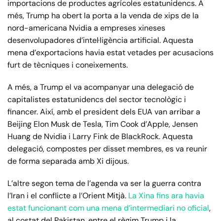
importacions de productes agrícoles estatunidencs. A
més, Trump ha obert la porta a la venda de xips de la
nord-americana Nvidia a empreses xineses
desenvolupadores d’intel·ligència artificial. Aquesta
mena d’exportacions havia estat vetades per acusacions
furt de tècniques i coneixements.
A més, a Trump el va acompanyar una delegació de
capitalistes estatunidencs del sector tecnològic i
financer. Així, amb el president dels EUA van arribar a
Beijing Elon Musk de Tesla, Tim Cook d’Apple, Jensen
Huang de Nvidia i Larry Fink de BlackRock. Aquesta
delegació, compostes per disset membres, es va reunir
de forma separada amb Xi dijous.
L’altre segon tema de l’agenda va ser la guerra contra
l’Iran i el conflicte a l’Orient Mitjà.
La Xina fins ara havia
estat funcionant com una mena d’intermediari no oficial
,
al costat del Pakistan, entre el règim Trump i la