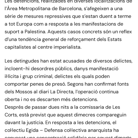
Les detencions, realitzades en diverses localitzacions de
l’Àrea Metropolitana de Barcelona, s’afegeixen a una
sèrie de mesures repressives que s’estan duent a terme
a tot Europa com a resposta a les manifestacions de
suport a Palestina. Aquests casos concrets són un reflex
d’una tendència general de reforçament dels Estats
capitalistes al centre imperialista.
Les detingudes han estat acusades de diversos delictes,
incloent-hi desordres públics, danys manifestació
il·lícita i grup criminal, delictes els quals poden
comportar penes de presó. Segons han confirmat fonts
dels Mossos al diari La Directa, l’operació continua
oberta i no es descarten més detencions.
Després de passar dues nits a la comissaria de Les
Corts, està previst que aquest dimecres compareguin
davant la justícia. En resposta a les detencions, el
col·lectiu Egida – Defensa col·lectiva anarquista ha
convocat una concentració solidària per aquest dimarts