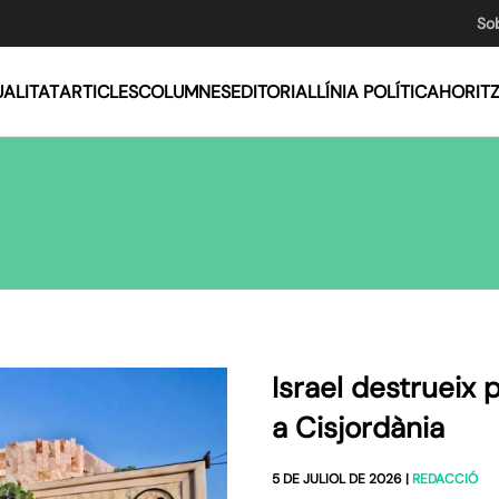
So
ALITAT
ARTICLES
COLUMNES
EDITORIAL
LÍNIA POLÍTICA
HORIT
Israel destrueix 
a Cisjordània
5 DE JULIOL DE 2026
|
REDACCIÓ