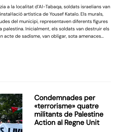
zia a la localitat d’Al-Tabaqa, soldats israelians van
stal·lació artística de Yousef Katalo. Els murals,
gudes del municipi, representaven diferents figures
 palestina. Inicialment, els soldats van destruir els
un acte de sadisme, van obligar, sota amenaces…
Condemnades per
«terrorisme» quatre
militants de Palestine
Action al Regne Unit