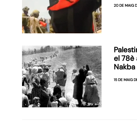
20 DE MAIG 
Pales
el 78è 
Nakba
15 DE MAIG D