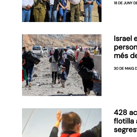
18 DE JUNY D
Israel
person
més de
30 DE MAIG 
428 act
flotill
segrest