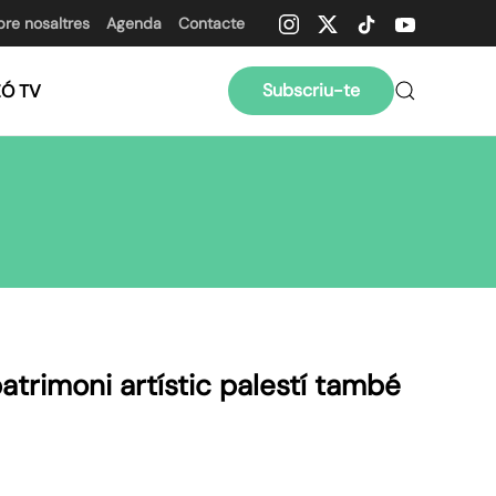
bre nosaltres
Agenda
Contacte
Subscriu-te
ZÓ TV
patrimoni artístic palestí també