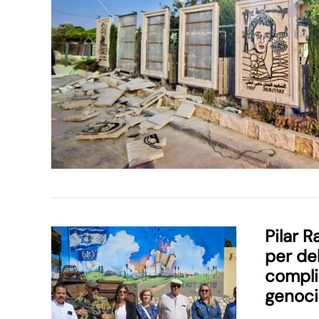
Pilar R
per del
compli
genoci
palestí