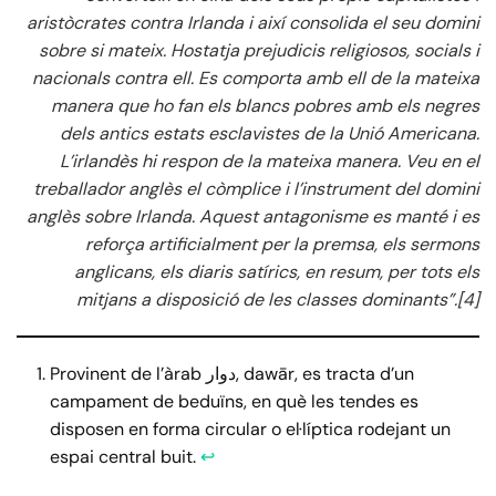
aristòcrates contra Irlanda i així consolida el seu domini
sobre si mateix. Hostatja prejudicis religiosos, socials i
nacionals contra ell. Es comporta amb ell de la mateixa
manera que ho fan els blancs pobres amb els negres
dels antics estats esclavistes de la Unió Americana.
L’irlandès hi respon de la mateixa manera. Veu en el
treballador anglès el còmplice i l’instrument del domini
anglès sobre Irlanda. Aquest antagonisme es manté i es
reforça artificialment per la premsa, els sermons
anglicans, els diaris satírics, en resum, per tots els
mitjans a disposició de les classes dominants”.
[4]
Provinent de l’àrab دوار, dawār, es tracta d’un
campament de beduïns, en què les tendes es
disposen en forma circular o el·líptica rodejant un
espai central buit.
↩︎