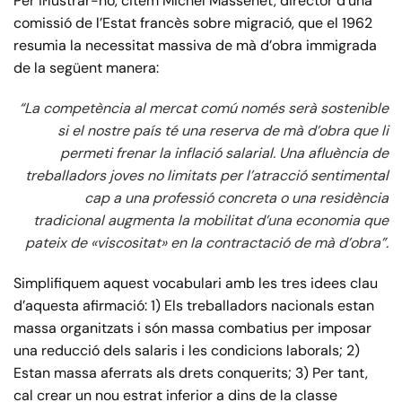
Per il·lustrar-ho, citem Michel Massenet, director d’una
comissió de l’Estat francès sobre migració, que el 1962
resumia la necessitat massiva de mà d’obra immigrada
de la següent manera:
“La competència al mercat comú només serà sostenible
si el nostre país té una reserva de mà d’obra que li
permeti frenar la inflació salarial. Una afluència de
treballadors joves no limitats per l’atracció sentimental
cap a una professió concreta o una residència
tradicional augmenta la mobilitat d’una economia que
pateix de «viscositat» en la contractació de mà d’obra”.
Simplifiquem aquest vocabulari amb les tres idees clau
d’aquesta afirmació: 1) Els treballadors nacionals estan
massa organitzats i són massa combatius per imposar
una reducció dels salaris i les condicions laborals; 2)
Estan massa aferrats als drets conquerits; 3) Per tant,
cal crear un nou estrat inferior a dins de la classe