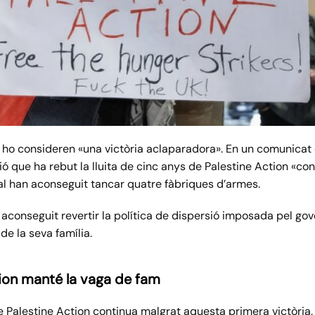
 ho consideren «una victòria aclaparadora». En un comunicat
ó que ha rebut la lluita de cinc anys de Palestine Action «con
ual han aconseguit tancar quatre fàbriques d’armes.
aconseguit revertir la política de dispersió imposada pel gove
de la seva família.
tion manté la vaga de fam
de Palestine Action continua malgrat aquesta primera victòria