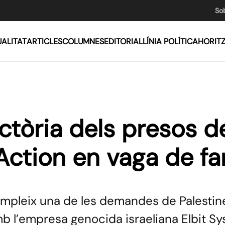
So
ALITAT
ARTICLES
COLUMNES
EDITORIAL
LÍNIA POLÍTICA
HORIT
ctòria dels presos d
 Action en vaga de f
ompleix una de les demandes de Palestin
b l’empresa genocida israeliana Elbit Sy