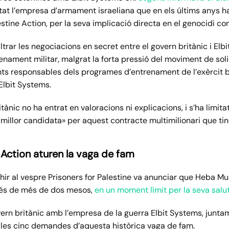
tat l’empresa d’armament israeliana que en els últims anys ha
stine Action, per la seva implicació directa en el genocidi con
iltrar les negociacions en secret entre el govern britànic i El
enament militar, malgrat la forta pressió del moviment de sol
 responsables dels programes d’entrenament de l’exèrcit brit
 Elbit Systems.
itànic no ha entrat en valoracions ni explicacions, i s’ha limit
 millor candidata» per aquest contracte multimilionari que ti
 Action aturen la vaga de fam
ahir al vespre Prisoners for Palestine va anunciar que Heba M
rés de més de dos mesos,
en un moment límit per la seva salu
vern britànic amb l’empresa de la guerra Elbit Systems, junt
de les cinc demandes d’aquesta històrica vaga de fam.