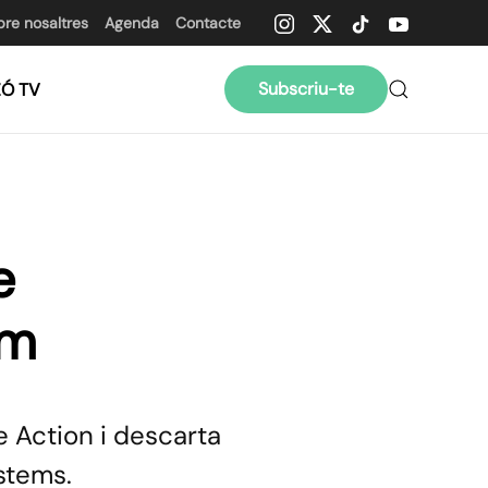
bre nosaltres
Agenda
Contacte
Subscriu-te
ZÓ TV
e
am
e Action i descarta
stems.