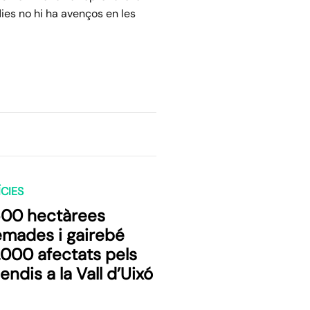
ies no hi ha avenços en les
CIES
500 hectàrees
emades i gairebé
.000 afectats pels
endis a la Vall d’Uixó