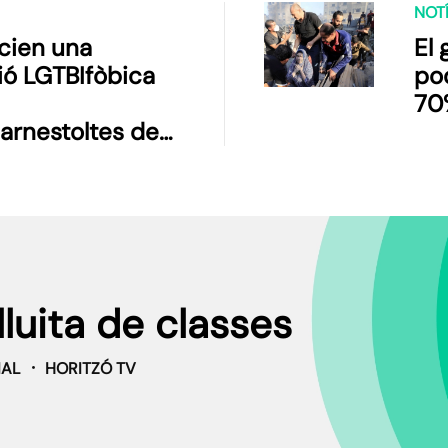
NOTÍ
cien una
El 
ió LGTBIfòbica
po
70%
carnestoltes de
lluita de classes
IAL
HORITZÓ TV