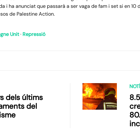
 i ha anunciat que passarà a ser vaga de fam i set si en 10 d
sos de Palestine Action.
gne Unit
·
Repressió
NOTÍ
s dels últims
8.
laments del
cr
isme
80
inc