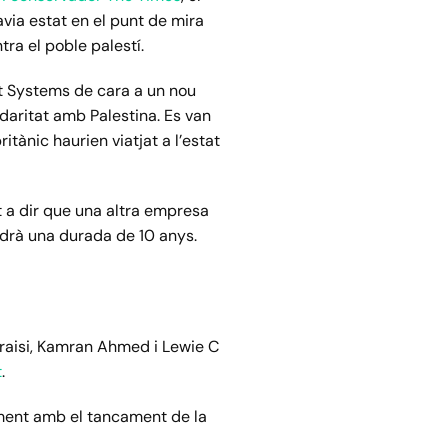
via estat en el punt de mira
tra el poble palestí.
bit Systems de cara a un nou
idaritat amb Palestina. Es van
ànic haurien viatjat a l’estat
at a dir que una altra empresa
ndrà una durada de 10 anys.
uraisi, Kamran Ahmed i Lewie C
t
.
ament amb el tancament de la