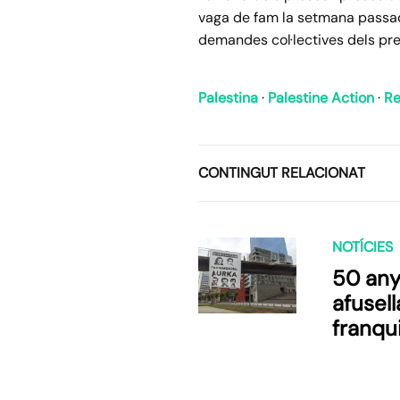
vaga de fam la setmana passada
demandes col·lectives dels pre
Palestina
·
Palestine Action
·
Re
CONTINGUT RELACIONAT
NOTÍCIES
50 any
afusel
franqu