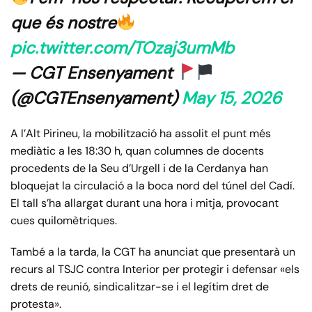
que és nostre
pic.twitter.com/TOzaj3umMb
— CGT Ensenyament
(@CGTEnsenyament)
May 15, 2026
A l’Alt Pirineu, la mobilització ha assolit el punt més
mediàtic a les 18:30 h, quan columnes de docents
procedents de la Seu d’Urgell i de la Cerdanya han
bloquejat la circulació a la boca nord del túnel del Cadí.
El tall s’ha allargat durant una hora i mitja, provocant
cues quilomètriques.
També a la tarda, la CGT ha anunciat que presentarà un
recurs al TSJC contra Interior per protegir i defensar «els
drets de reunió, sindicalitzar-se i el legítim dret de
protesta».