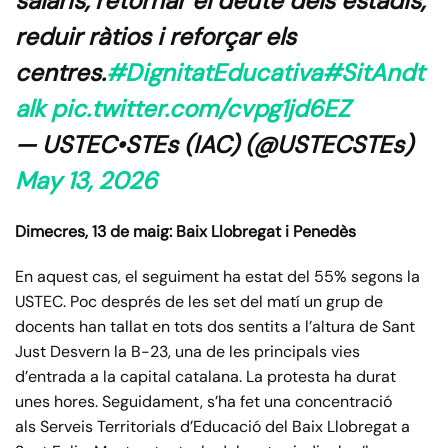
salaris, retornar el deute dels estadis,
reduir ràtios i reforçar els
centres.
#DignitatEducativa
#SitAndt
alk
pic.twitter.com/cvpg1jd6EZ
— USTEC•STEs (IAC) (@USTECSTEs)
May 13, 2026
Dimecres, 13 de maig: Baix Llobregat i Penedès
En aquest cas, el seguiment ha estat del 55% segons la
USTEC. Poc després de les set del matí un grup de
docents han tallat en tots dos sentits a l’altura de Sant
Just Desvern la B-23, una de les principals vies
d’entrada a la capital catalana. La protesta ha durat
unes hores. Seguidament, s’ha fet una concentració
als Serveis Territorials d’Educació del Baix Llobregat a