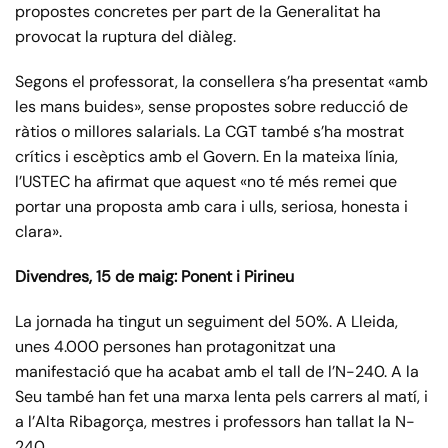
propostes concretes per part de la Generalitat ha
provocat la ruptura del diàleg.
Segons el professorat, la consellera s’ha presentat «amb
les mans buides», sense propostes sobre reducció de
ràtios o millores salarials. La CGT també s’ha mostrat
crítics i escèptics amb el Govern. En la mateixa línia,
l’USTEC ha afirmat que aquest «no té més remei que
portar una proposta amb cara i ulls, seriosa, honesta i
clara».
Divendres, 15 de maig: Ponent i Pirineu
La jornada ha tingut un seguiment del 50%. A Lleida,
unes 4.000 persones han protagonitzat una
manifestació que ha acabat amb el tall de l’N-240. A la
Seu també han fet una marxa lenta pels carrers al matí, i
a l’Alta Ribagorça, mestres i professors han tallat la N-
240.