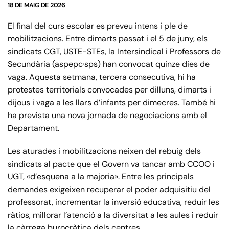
18 DE MAIG DE 2026
El final del curs escolar es preveu intens i ple de
mobilitzacions. Entre dimarts passat i el 5 de juny, els
sindicats CGT, USTE-STEs, la Intersindical i Professors de
Secundària (aspepc·sps) han convocat quinze dies de
vaga. Aquesta setmana, tercera consecutiva, hi ha
protestes territorials convocades per dilluns, dimarts i
dijous i vaga a les llars d’infants per dimecres. També hi
ha prevista una nova jornada de negociacions amb el
Departament.
Les aturades i mobilitzacions neixen del rebuig dels
sindicats al pacte que el Govern va tancar amb CCOO i
UGT, «d’esquena a la majoria». Entre les principals
demandes exigeixen recuperar el poder adquisitiu del
professorat, incrementar la inversió educativa, reduir les
ràtios, millorar l’atenció a la diversitat a les aules i reduir
la càrrega burocràtica dels centres.