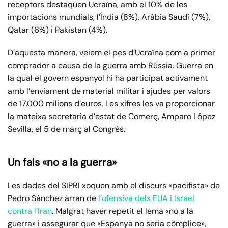
receptors destaquen Ucraïna, amb el 10% de les
importacions mundials, l’Índia (8%), Aràbia Saudí (7%),
Qatar (6%) i Pakistan (4%).
D’aquesta manera, veiem el pes d’Ucraïna com a primer
comprador a causa de la guerra amb Rússia. Guerra en
la qual el govern espanyol hi ha participat activament
amb l’enviament de material militar i ajudes per valors
de 17.000 milions d’euros. Les xifres les va proporcionar
la mateixa secretaria d’estat de Comerç, Amparo López
Sevilla, el 5 de març al Congrés.
Un fals «no a la guerra»
Les dades del SIPRI xoquen amb el discurs «pacifista» de
Pedro Sánchez arran de
l’ofensiva dels EUA i Israel
contra l’Iran
. Malgrat haver repetit el lema «no a la
guerra» i assegurar que «Espanya no seria còmplice»,