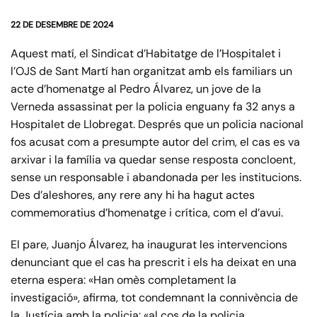
22 DE DESEMBRE DE 2024
Aquest matí, el Sindicat d’Habitatge de l’Hospitalet i
l’OJS de Sant Martí han organitzat amb els familiars un
acte d’homenatge al Pedro Álvarez, un jove de la
Verneda assassinat per la policia enguany fa 32 anys a
Hospitalet de Llobregat. Després que un policia nacional
fos acusat com a presumpte autor del crim, el cas es va
arxivar i la família va quedar sense resposta concloent,
sense un responsable i abandonada per les institucions.
Des d’aleshores, any rere any hi ha hagut actes
commemoratius d’homenatge i crítica, com el d’avui.
El pare, Juanjo Álvarez, ha inaugurat les intervencions
denunciant que el cas ha prescrit i els ha deixat en una
eterna espera: «Han omès completament la
investigació», afirma, tot condemnant la connivència de
la Justícia amb la policia: «al cos de la policia