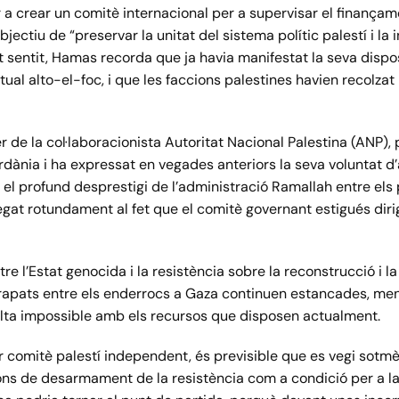
 a crear un comitè internacional per a supervisar el finançame
jectiu de “preservar la unitat del sistema polític palestí i l
 sentit, Hamas recorda que ja havia manifestat la seva dispos
ual alto-el-foc, i que les faccions palestines havien recolza
er de la col·laboracionista Autoritat Nacional Palestina (ANP
ània i ha expressat en vegades anteriors la seva voluntat d’as
 el profund desprestigi de l’administració Ramallah entre els 
egat rotundament al fet que el comitè governant estigués diri
re l’Estat genocida i la resistència sobre la reconstrucció i l
rapats entre els enderrocs a Gaza continuen estancades, ment
ulta impossible amb els recursos que disposen actualment.
tur comitè palestí independent, és previsible que es vegi sotmè
ions de desarmament de la resistència com a condició per a l