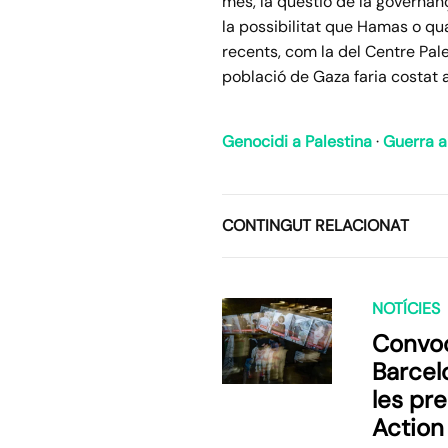
més, la qüestió de la governanç
la possibilitat que Hamas o qua
recents, com la del Centre Pal
població de Gaza faria costat 
Genocidi a Palestina
·
Guerra a
CONTINGUT RELACIONAT
NOTÍCIES
Convoc
Barcel
les pr
Action