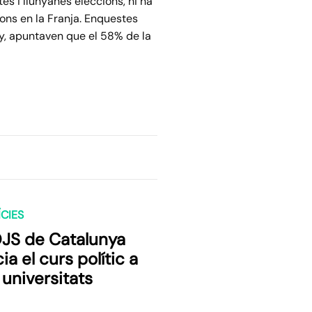
es i llunyanes eleccions, hi ha
ions en la Franja. Enquestes
ny, apuntaven que el 58% de la
CIES
OJS de Catalunya
cia el curs polític a
 universitats