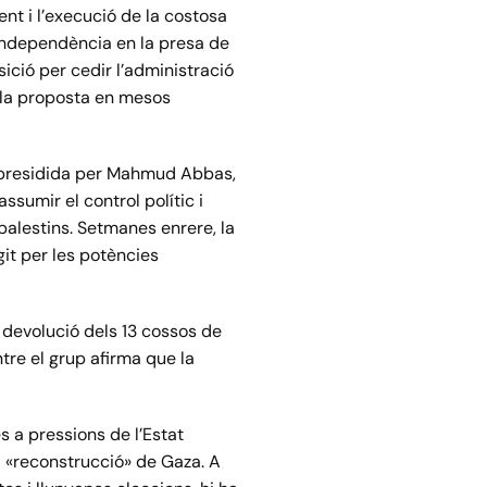
nt i l’execució de la costosa
a independència en la presa de
ició per cedir l’administració
t la proposta en mesos
), presidida per Mahmud Abbas,
sumir el control polític i
palestins. Setmanes enrere, la
git per les potències
a devolució dels 13 cossos de
re el grup afirma que la
s a pressions de l’Estat
a «reconstrucció» de Gaza. A