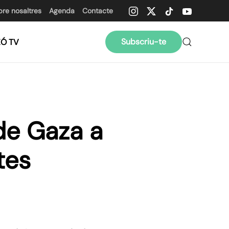
bre nosaltres
Agenda
Contacte
Subscriu-te
ZÓ TV
de Gaza a
tes