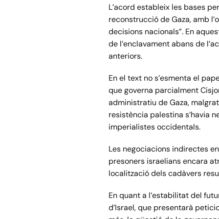
L’acord estableix les bases per
reconstrucció de Gaza, amb l’ob
decisions nacionals”. En aquest
de l’enclavament abans de l’act
anteriors.
En el text no s’esmenta el pap
que governa parcialment Cisjord
administratiu de Gaza, malgrat
resistència palestina s’havia n
imperialistes occidentals.
Les negociacions indirectes ent
presoners israelians encara at
localització dels cadàvers res
En quant a l’estabilitat del fu
d’Israel, que presentarà petic