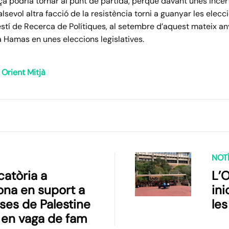
a podria tornar al punt de partida, perquè davant unes incert
lsevol altra facció de la resistència torni a guanyar les elecc
estí de Recerca de Polítiques, al setembre d’aquest mateix a
a Hamas en unes eleccions legislatives.
 Orient Mitjà
NOTÍ
atòria a
L’
ona en suport a
ini
eses de Palestine
les
 en vaga de fam