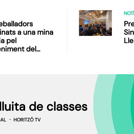
NOTÍ
reballadors
Pr
inats a una mina
Sin
ia pel
Lle
niment del
 d’unes galeries
lluita de classes
IAL
HORITZÓ TV