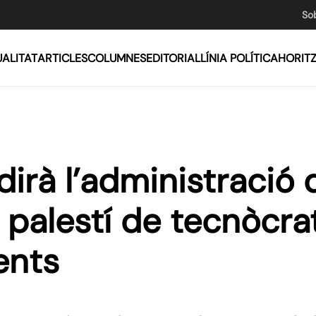
So
ALITAT
ARTICLES
COLUMNES
EDITORIAL
LÍNIA POLÍTICA
HORIT
irà l’administració 
 palestí de tecnòcra
ents