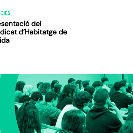
CIES
esentació del
dicat d’Habitatge de
ida