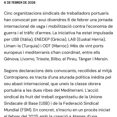
6 DE FEBRER DE 2026
Cinc organitzacions sindicals de treballadors portuaris
han convocat per avui divendres 6 de febrer una jornada
internacional de vaga i mobilització contra l’economia de
guerra i el tràfic d’armes. La iniciativa ha estat impulsada
per USB (Itàlia), ENEDEP (Grècia), LAB (Euskal Herria),
Liman-Is (Turquia) i ODT (Marroc). Més de vint ports
europeus i mediterranis s’han coordinat, entre ells
Gènova, Livorno, Trieste, Bilbo, el Pireu, Tànger i Mersin.
Segons declaracions dels convocants, recollides al mitjà
Contropiano, es tracta d’una aturada política inèdita pel
seu abast internacional, que uneix la classe obrera
portuària a les dues ribes del Mediterrani. L’acció
sindical és fruit del treball organitzatiu de la Unione
Sindacale di Base (USB) i de la Federació Sindical
Mundial (FSM). En concret, s’inscriu en un procés iniciat
el febrer del 2025 amb la creació a Atenes d’una