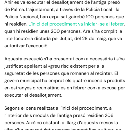
Ahir es va executar el desallotjament de l’antiga presó
de Palma. L’ajuntament, a través de la Policia Local i la
Policia Nacional, han expulsat gairebé 100 persones que
hi residien.
L’inici del procediment va iniciar-se al febrer
,
quan hi residien unes 200 persones. Ara s’ha complit la
interlocutòria dictada pel Jutjat, del 28 de maig, que va
autoritzar l’execució.
Aquesta execució s’ha presentat com a necessària i s’ha
justificat apel·lant al «greu risc existent per a la
seguretat de les persones que romanen al recinte». El
govern municipal ha emprat els quatre incendis produïts
en estranyes circumstàncies en febrer com a excusa per
executar el desallotjament.
Segons el cens realitzat a l’inici del procediment, a
l’interior dels mòduls de l’antiga presó residien 206
persones. Això no obstant, al llarg d’aquests mesos la
xifra s’ha anat reduint progressivament fins a situar-se