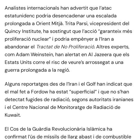
Analistes internacionals han advertit que l’atac
estatunidenc podria desencadenar una escalada
prolongada a Orient Mitjà. Trita Parsi, vicepresident del
Quincy Institute, ha sostingut que l’acció “garanteix més
proliferació nuclear” i podria empènyer a l’Iran a
abandonar el
Tractat de No Proliferació
. Altres experts,
com Adam Weinstein, han alertat en Al Jazeera que els
Estats Units corre el risc de veure’s arrossegat a una
guerra prolongada a la regió.
Alguns reportatges des de l’Iran i el Golf han indicat que
el mal fet a Fordow ha estat “superficial” i que no s’han
detectat fugides de radiació, segons autoritats iranianes
i el Centre Nacional de Monitoratge de Radiació de
Kuwait.
El Cos de la Guàrdia Revolucionària Islàmica ha
confirmat l’ús de míssils de llarg abast i de combustible