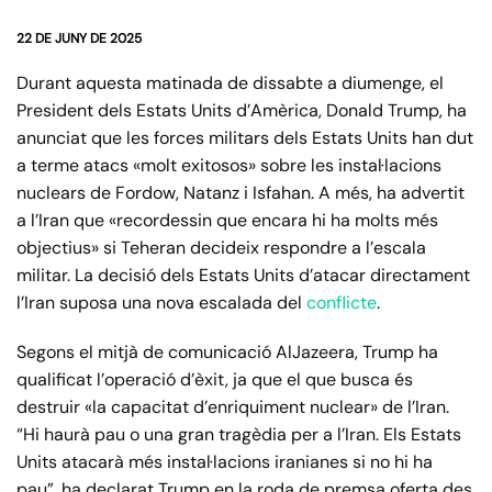
22 DE JUNY DE 2025
Durant aquesta matinada de dissabte a diumenge, el
President dels Estats Units d’Amèrica, Donald Trump, ha
anunciat que les forces militars dels Estats Units han dut
a terme atacs «molt exitosos» sobre les instal·lacions
nuclears de Fordow, Natanz i Isfahan. A més, ha advertit
a l’Iran que «recordessin que encara hi ha molts més
objectius» si Teheran decideix respondre a l’escala
militar. La decisió dels Estats Units d’atacar directament
l’Iran suposa una nova escalada del
conflicte
.
Segons el mitjà de comunicació AlJazeera, Trump ha
qualificat l’operació d’èxit, ja que el que busca és
destruir «la capacitat d’enriquiment nuclear» de l’Iran.
“Hi haurà pau o una gran tragèdia per a l’Iran. Els Estats
Units atacarà més instal·lacions iranianes si no hi ha
pau”, ha declarat Trump en la roda de premsa oferta des