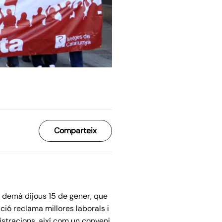
Comparteix
i demà dijous 15 de gener, que
ació reclama millores laborals i
istracions, així com un conveni