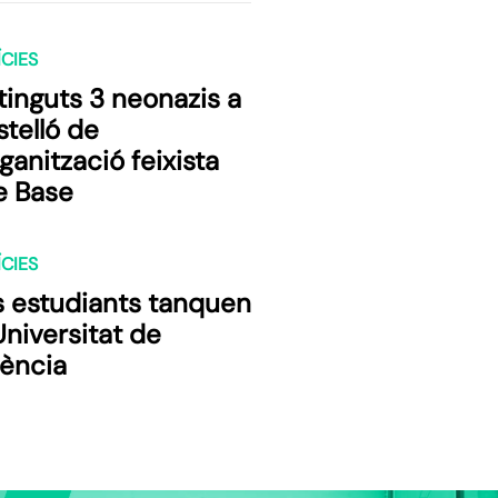
CIES
tinguts 3 neonazis a
telló de
rganització feixista
e Base
CIES
s estudiants tanquen
Universitat de
lència