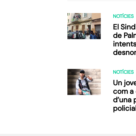
NOTÍCIES
El Sin
de Pal
intents
desnon
famílie
NOTÍCIES
Un jov
com a
d’una 
policia