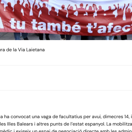
ra de la Via Laietana
a ha convocat una vaga de facultatius per avui, dimecres 14, 
es Illes Balears i altres punts de l’estat espanyol. La mobilitz
u mèdic i exigeix un espai de negociació directe amb les admin