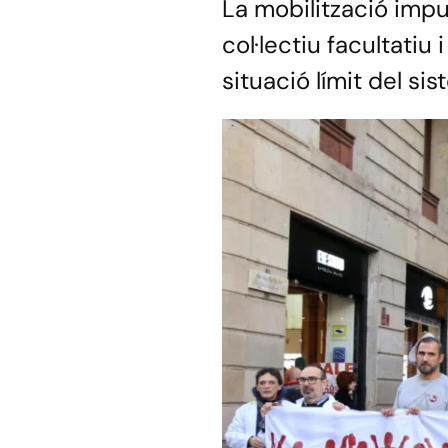
La mobilització impu
col·lectiu facultatiu
situació límit del sis