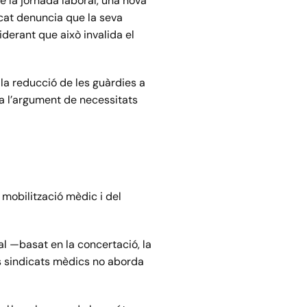
de la jornada laboral, una nova
icat denuncia que la seva
derant que això invalida el
la reducció de les guàrdies a
ta l’argument de necessitats
 mobilització mèdic i del
al —basat en la concertació, la
els sindicats mèdics no aborda