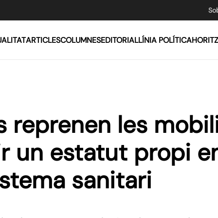
So
ALITAT
ARTICLES
COLUMNES
EDITORIAL
LÍNIA POLÍTICA
HORIT
s reprenen les mobil
ir un estatut propi e
sistema sanitari