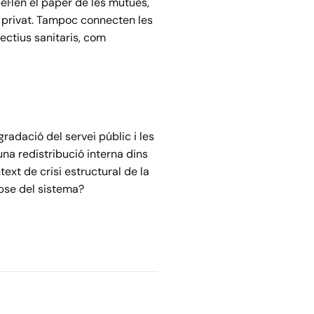
el·len el paper de les mútues,
r privat. Tampoc connecten les
ectius sanitaris, com
radació del servei públic i les
na redistribució interna dins
ext de crisi estructural de la
lapse del sistema?