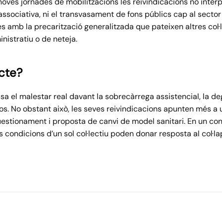
oves jornades de mobilitzacions les reivindicacions no interp
associativa, ni el transvasament de fons públics cap al secto
s amb la precarització generalitzada que pateixen altres col·l
nistratiu o de neteja.
icte?
sa el malestar real davant la sobrecàrrega assistencial, la deg
os. No obstant això, les seves reivindicacions apunten més a u
estionament i proposta de canvi de model sanitari. En un cont
les condicions d’un sol col·lectiu poden donar resposta al col·