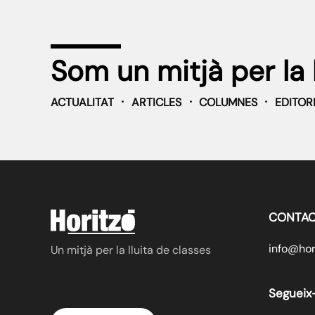
Som un mitjà per la 
ACTUALITAT
ARTICLES
COLUMNES
EDITOR
CONTAC
info@hori
Un mitjà per la lluita de classes
Segueix