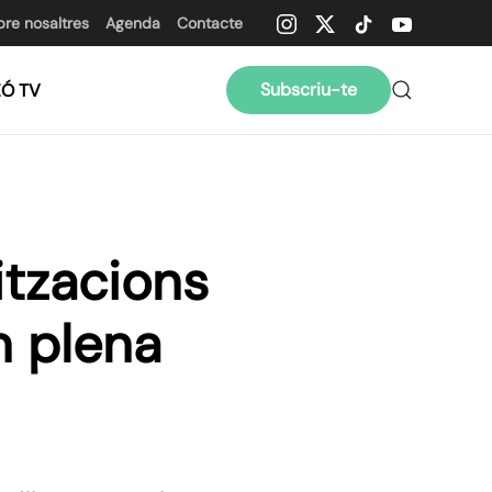
bre nosaltres
Agenda
Contacte
Subscriu-te
ZÓ TV
itzacions
n plena