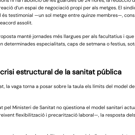
ions hi ha l’abolició de les guàrdies de 24 hores, la reducció 
 creació d’un espai de negociació propi per als metges. El sind
al és testimonial —un sol metge entre quinze membres—, consi
eacord assolit.
posta manté jornades més llargues per als facultatius i que 
en determinades especialitats, caps de setmana o festius, so
crisi estructural de la sanitat pública
t, la vaga torna a posar sobre la taula els límits del model de
at pel Ministeri de Sanitat no qüestiona el model sanitari actu
reixent flexibilització i precarització laboral—, la resposta d