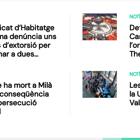
NOTÍ
dicat d’Habitatge
De
ma denúncia uns
Cas
 d’extorsió per
l’o
ar a dues
Th
s
NOTÍ
e ha mort a Milà
Le
 conseqüència
la 
persecució
Va
l