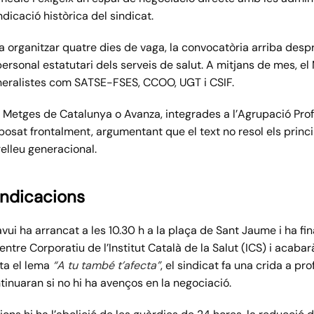
ndicació històrica del sindicat.
va organitzar quatre dies de vaga, la convocatòria arriba de
ersonal estatutari dels serveis de salut. A mitjans de mes, el 
neralistes com SATSE-FSES, CCOO, UGT i CSIF.
Metges de Catalunya o Avanza, integrades a l’Agrupació Prof
posat frontalment, argumentant que el text no resol els princip
relleu generacional.
vindicacions
avui ha arrancat a les 10.30 h a la plaça de Sant Jaume i ha fi
Centre Corporatiu de l’Institut Català de la Salut (ICS) i acaba
ta el lema
“A tu també t’afecta”
, el sindicat fa una crida a pro
tinuaran si no hi ha avenços en la negociació.