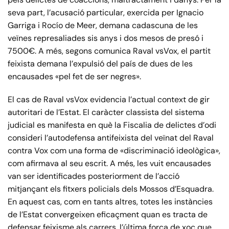
seva part, l’acusació particular, exercida per Ignacio
Garriga i Rocío de Meer, demana cadascuna de les
veïnes represaliades sis anys i dos mesos de presó i
7500€. A més, segons comunica Raval vsVox, el partit
feixista demana l’expulsió del país de dues de les
encausades «pel fet de ser negres».
El cas de Raval vsVox evidencia l’actual context de gir
autoritari de l’Estat. El caràcter classista del sistema
judicial es manifesta en què la Fiscalia de delictes d’odi
consideri l’autodefensa antifeixista del veïnat del Raval
contra Vox com una forma de «discriminació ideològica»,
com afirmava al seu escrit. A més, les vuit encausades
van ser identificades posteriorment de l’acció
mitjançant els fitxers policials dels Mossos d’Esquadra.
En aquest cas, com en tants altres, totes les instàncies
de l’Estat convergeixen eficaçment quan es tracta de
defensar feixisme als carrers, l’última força de xoc que