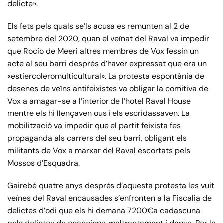
delicte».
Els fets pels quals se’ls acusa es remunten al 2 de
setembre del 2020, quan el veïnat del Raval va impedir
que Rocío de Meeri altres membres de Vox fessin un
acte al seu barri després d’haver expressat que era un
«estiercoleromulticultural». La protesta espontània de
desenes de veïns antifeixistes va obligar la comitiva de
Vox a amagar-se a l’interior de l’hotel Raval House
mentre els hi llençaven ous i els escridassaven. La
mobilització va impedir que el partit feixista fes
propaganda als carrers del seu barri, obligant els
militants de Vox a marxar del Raval escortats pels
Mossos d’Esquadra.
Gairebé quatre anys després d’aquesta protesta les vuit
veïnes del Raval encausades s’enfronten a la Fiscalia de
delictes d’odi que els hi demana 7200€a cadascuna
pels delictes de coaccions, maltractament i danys. Per la