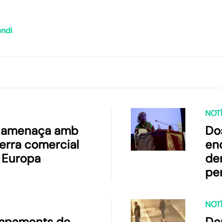
endi
NOTÍ
 amenaça amb
Dos
erra comercial
en
 Europa
de
per
am
NOTÍ
ampaments de
Deu