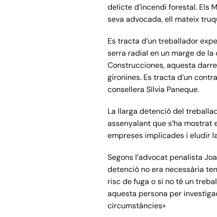
delicte d’incendi forestal. Els
seva advocada, ell mateix truqué
Es tracta d’un treballador exp
serra radial en un marge de l
Construcciones, aquesta darre
gironines. Es tracta d’un contr
consellera Sílvia Paneque.
La llarga detenció del treballa
assenyalant que s’ha mostrat e
empreses implicades i eludir l
Segons l’advocat penalista Joan
detenció no era necessària teni
risc de fuga o si no té un treba
aquesta persona per investigac
circumstàncies»