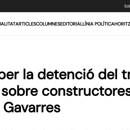
So
ALITAT
ARTICLES
COLUMNES
EDITORIAL
LÍNIA POLÍTICA
HORIT
per la detenció del t
ci sobre constructor
a Gavarres