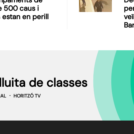
 500 caus i
per
 estan en perill
veï
Ba
lluita de classes
IAL
HORITZÓ TV