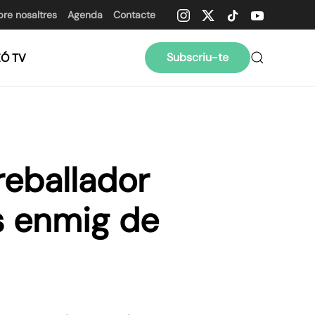
bre nosaltres
Agenda
Contacte
Subscriu-te
ZÓ TV
reballador
es enmig de