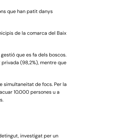
ions que han patit danys
icipis de la comarca del Baix
 gestió que es fa dels boscos.
at privada (98,2%), mentre que
e simultaneitat de focs. Per la
vacuar 10.000 persones u a
s.
etingut, investigat per un