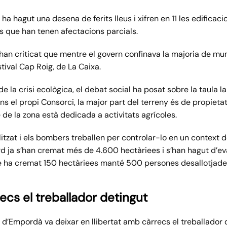
ha hagut una desena de ferits lleus i xifren en 11 les edificac
s que han tenen afectacions parcials.
an criticat que mentre el govern confinava la majoria de mun
tival Cap Roig, de La Caixa.
 la crisi ecològica, el debat social ha posat sobre la taula la
ns el propi Consorci, la major part del terreny és de propiet
 de la zona està dedicada a activitats agrícoles.
litzat i els bombers treballen per controlar-lo en un context d
d ja s’han cremat més de 4.600 hectàriees i s’han hagut d’e
que ha cremat 150 hectàriees manté 500 persones desallotjade
recs el treballador detingut
 d’Empordà va deixar en llibertat amb càrrecs el treballador d