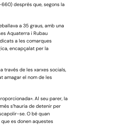
GI-660) després que, segons la
reballava a 35 graus, amb una
ses Aquaterra i Rubau
udicats a les comarques
gica, encapçalat per la
a través de les xarxes socials,
tat amagar el nom de les
roporcionada». Al seu parer, la
omés s’hauria de detenir per
’escapolir-se. O bé quan
ar que es donen aquestes