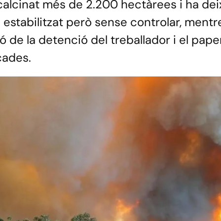
 calcinat més de 2.200 hectàrees i ha de
é estabilitzat però sense controlar, mentr
ió de la detenció del treballador i el pape
cades.