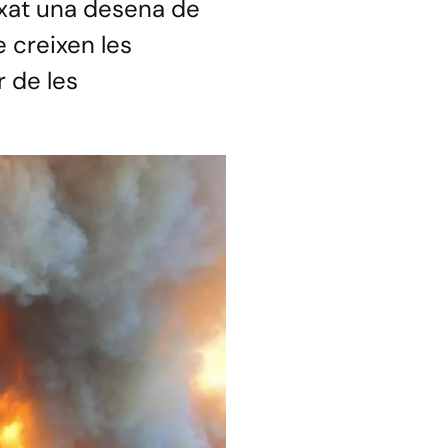
ixat una desena de
e creixen les
r de les