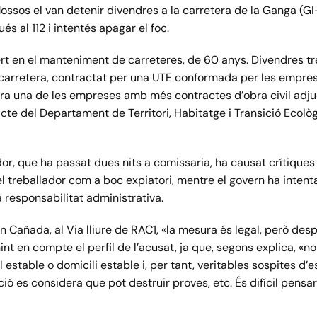
 Mossos el van detenir divendres a la carretera de la Ganga (
s al 112 i intentés apagar el foc.
ert en el manteniment de carreteres, de 60 anys. Divendres t
a carretera, contractat per una UTE conformada per les empre
ra una de les empreses amb més contractes d’obra civil adj
acte del Departament de Territori, Habitatge i Transició Ecolò
dor, que ha passat dues nits a comissaria, ha causat crítiques 
l treballador com a boc expiatori, mentre el govern ha inten
a responsabilitat administrativa.
 Cañada, al Via lliure de RAC1, «la mesura és legal, però desp
nt en compte el perfil de l’acusat, ja que, segons explica, «n
ll estable o domicili estable i, per tant, veritables sospites d
ió es considera que pot destruir proves, etc. És difícil pens