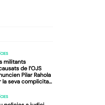
CIES
 militants
causats de l’OJS
nuncien Pilar Rahola
 la seva complicitat
b el genocidi
CIES
 policies a judici