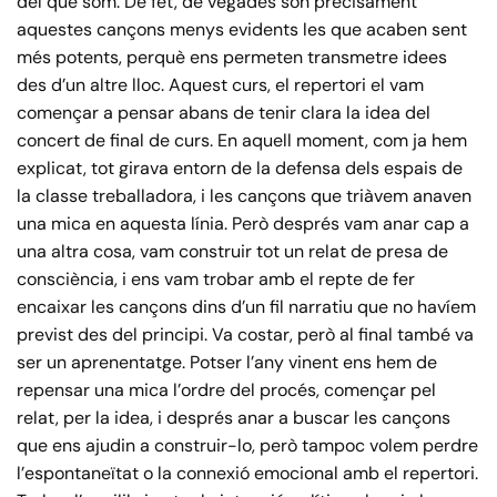
del que som. De fet, de vegades són precisament
aquestes cançons menys evidents les que acaben sent
més potents, perquè ens permeten transmetre idees
des d’un altre lloc. Aquest curs, el repertori el vam
començar a pensar abans de tenir clara la idea del
concert de final de curs. En aquell moment, com ja hem
explicat, tot girava entorn de la defensa dels espais de
la classe treballadora, i les cançons que triàvem anaven
una mica en aquesta línia. Però després vam anar cap a
una altra cosa, vam construir tot un relat de presa de
consciència, i ens vam trobar amb el repte de fer
encaixar les cançons dins d’un fil narratiu que no havíem
previst des del principi. Va costar, però al final també va
ser un aprenentatge. Potser l’any vinent ens hem de
repensar una mica l’ordre del procés, començar pel
relat, per la idea, i després anar a buscar les cançons
que ens ajudin a construir-lo, però tampoc volem perdre
l’espontaneïtat o la connexió emocional amb el repertori.