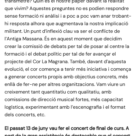
transmetre? Quin és el nostre paper davant la realitat
que vivim?
Aquestes preguntes no es podien respondre
sense formació ni anàlisi i a poc a poc vam anar trobant-
hi resposta alhora que augmentava la nostra implicació
militant. Un punt d’inflexió clau va ser el conflicte de
l’Antiga Massana. És en aquest moment que decidim
crear la comissió de debats per tal de posar al centre la
formació i el debat polític per tal de fer avançar el
projecte del Cor La Magrana. També, davant d’aquesta
evolució, el cor comença a tenir més iniciativa i comença
a generar concerts propis amb objectius concrets, més
enllà de fer-ne per altres organitzacions. Vam viure un
creixement tant quantitatiu com qualitatiu, amb
comissions de direcció musical fortes, més capacitat
logística, experimentant amb l’escenografia i el format
dels concerts, etc.
El passat 13 de juny vau fer el concert de final de curs. A
part de la gran assistència és destacable que el concert