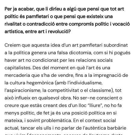
Per ja acabar, que li diríeu a algú que pensi que tot art
polític és pamfletari o que pensi que existeix una
rivalitat o contradicció entre compromís polític i vocació
artística, entre art i revolució?
Creiem que aquesta idea d’un art pamfletari subordinat
a la política genera una falsa dicotomia, com si hi pogués
haver art no condicionat per les relacions socials
capitalistes. Des del moment en què l’art és una
mercaderia que s’ha de vendre, fins a la impregnació de
la cultura hegemònica (amb l’individualisme,
l’aspiracionisme, la competitivitat o el classisme), tot
això influeix en qualsevol obra. No ser-ne conscient o
creure que estàs creant des d’un lloc “lliure”, no ho fa
menys polític, de fet ja és una posició política en si
mateixa, i sovint problemàtica. En el context social
actual, tancar els ulls i no parlar de l’autèntica barbàrie