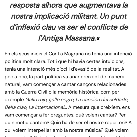
resposta alhora que augmentava la
nostra implicació militant. Un punt
d’inflexió clau va ser el conflicte de
l’Antiga Massana.
«
En els seus inicis el Cor La Magrana no tenia una intenció
política molt clara. Tot i que hi havia certes intuïcions,
tenia una intenció més d’oci i d’evasió de la realitat. A
poc a poc, la part política va anar creixent de manera
natural, vam començar a cantar cançons relacionades
amb la Guerra Civil o la memòria històrica, com per
exemple
Gallo rojo
,
gallo negro
,
La canción del soldado
,
Bella ciao
,
La Internacional
… A mesura que creixíem, ens
vam començar a fer preguntes: què volem cantar? Per
quin motiu cantem? Quin ha de ser el nostre repertori? A
qui volem interpel·lar amb la nostra música? Què volem