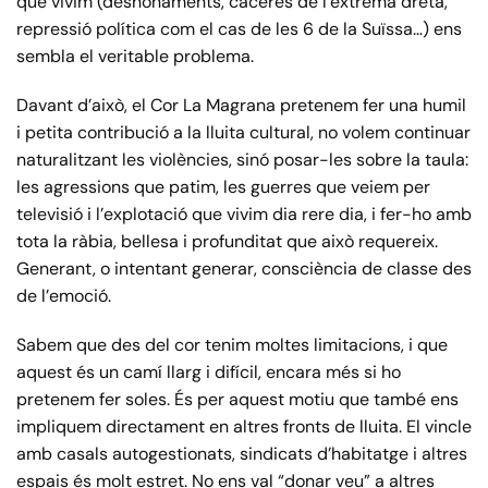
que vivim (desnonaments, caceres de l’extrema dreta,
repressió política com el cas de les 6 de la Suïssa…) ens
sembla el veritable problema.
Davant d’això, el Cor La Magrana pretenem fer una humil
i petita contribució a la lluita cultural, no volem continuar
naturalitzant les violències, sinó
posar-les sobre la taula:
les agressions que patim, les guerres que veiem per
televisió i l’explotació que vivim dia rere dia, i fer-ho amb
tota la ràbia, bellesa i profunditat que això requereix.
Generant, o intentant generar, consciència de classe des
de l’emoció.
Sabem que des del cor tenim moltes limitacions, i que
aquest és un camí llarg i difícil, encara més si ho
pretenem fer soles. És per aquest motiu que també ens
impliquem directament en altres fronts de lluita. El vincle
amb casals autogestionats, sindicats d’habitatge i altres
espais és molt estret. No ens val “donar veu” a altres