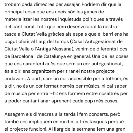
trobem cada dimecres per assajar. Podríem dir que la
principal cosa que ens uneix són les ganes de
materialitzar les nostres inquietuds polítiques a través
del cant coral. Tot i que hem desenvolupat la nostra
tasca a Ciutat Vella gràcies als espais que el barri ens ha
pogut oferir al llarg del temps (Casal Autogestionat de
Ciutat Vella o l’Antiga Massana), venim de diferents llocs
de Barcelona i de Catalunya en general. Una de les coses
que ens caracteritza és que som un cor autogestionat,
és a dir, ens organitzem per tirar el nostre projecte
endavant. A part, som un cor accessible per a tothom, és
a dir, no és un cor format només per músics, ni cal saber
de música per entrar-hi; ens formem entre nosaltres per
a poder cantar i anar aprenent cada cop més coses.
Assagem els dimecres a la tarda i fem concerts, però
també ens impliquem en moltes altres tasques perquè
el projecte funcioni. Al llarg de la setmana fem una gran