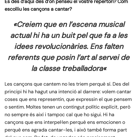
És des d’aquí des d’on penseu el vostre repertori? Com
escolliu les cançons a cantar?
«
Creiem que en l’escena musical
actual hi ha un buit pel que fa a les
idees revolucionàries. Ens falten
referents que posin l’art al servei de
la classe treballadora
«
Les cançons que cantem no les triem perquè sí. Des del
principi hi ha hagut una intenció al darrere: volem cantar
coses que ens representin, que expressin el que pensem
o sentim. Moltes tenen un contingut polític explícit, però
no sempre és així i tampoc cal que ho sigui. Hi ha
cançons que ens interpel·len perquè ens emocionen o
perquè ens agrada cantar-les, i això també forma part