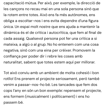
capacitació mútua. Per això, per exemple, la direcció de
les cançons no recau mai en una sola persona sinó que
la rotem entre totes. Això ens fa més autònomes, ens
obliga a escoltar-nos i ens evita dependre d’una figura
única. Un espai molt nostre que ens ajuda a mantenir la
dinàmica és el de crítica i autocrítica, que fem al final de
cada assaig. Qualsevol persona pot fer una crítica a si
mateixa, a algú o al grup. No ho entenem com una cosa
negativa, sinó com una eina per créixer. Promovem la
confiança per poder dir i rebre les coses amb
naturalitat, sabent que totes estem aquí per millorar.
Tot això conviu amb un ambient de molta cohesió i bon
rotllo! Ens prenem el projecte seriosament, però també
venim a passar-nos-ho bé. Les tancades que fem dos
cops l’any en són un bon exemple: repensem el projecte,
ens formem (musicalment i políticament) i ens ho
passem bé.