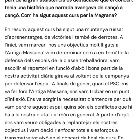
tenia una història que narrada avançava de cançó a
cançó. Com ha sigut aquest curs per la Magrana?
En resum, aquest curs ha sigut una muntanya russa;
d’aprenentatges, de victòries i també de derrotes. A
l’inici, vam marcar-nos uns objectius molt lligats a
l’Antiga Massana: vam determinar com a eix temàtic la
defensa dels espais de la classe treballadora, vam
escollir el repertori en funció d’això i bona part de la
nostra activitat diària girava al voltant de la campanya
per defensar l’espai. A finals de gener, quan el PSC ens
va fer fora l’Antiga Massana, ens vam trobar en un punt
d’inflexió. Ens va sorgir la necessitat d’entendre per què
vam perdre aquest espai, quins són els conflictes que hi
ha a la nostra ciutat i al món en general. A partir d’aquí,
ens vam veure obligades a replantejar els nostres
objectius i vam decidir enfocar tots els esforços a
transmetre tot això en el concert de final de curs. En