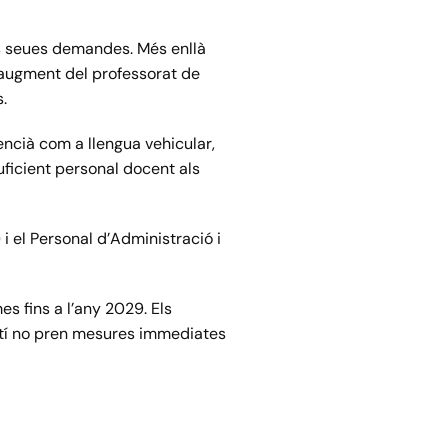
es seues demandes. Més enllà
n augment del professorat de
s.
lencià com a llengua vehicular,
suficient personal docent als
i el Personal d’Administració i
s fins a l’any 2029. Els
a Ortí no pren mesures immediates