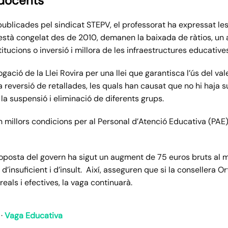
docents
ublicades pel sindicat STEPV, el professorat ha expressat l
al està congelat des de 2010, demanen la baixada de ràtios, u
titucions o inversió i millora de les infraestructures educative
gació de la Llei Rovira per una llei que garantisca l’ús del va
la reversió de retallades, les quals han causat que no hi haja 
, la suspensió i eliminació de diferents grups.
millors condicions per al Personal d’Atenció Educativa (PAE) 
oposta del govern ha sigut un augment de 75 euros bruts al me
a d’insuficient i d’insult. Així, asseguren que si la conseller
reals i efectives, la vaga continuarà.
·
Vaga Educativa