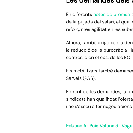
Les demandes dels 
En diferents
notes de premsa
p
de la pujada del salari, el qu
reforç, més agilitat en les subs
Alhora, també exigeixen la dero
la reducció de la burocràcia i 
centres, o en el cas, de les EOI
Els mobilitzats també demanen 
Serveis (PAS).
Enfront de les demandes, la pr
sindicats han qualificat l’ofert
i no s’asseu a fer negociacions 
Educació
·
País Valencià
·
Vaga