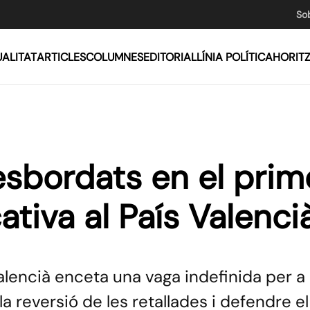
So
ALITAT
ARTICLES
COLUMNES
EDITORIAL
LÍNIA POLÍTICA
HORIT
esbordats en el prim
tiva al País Valenci
alencià enceta una vaga indefinida per a
la reversió de les retallades i defendre el