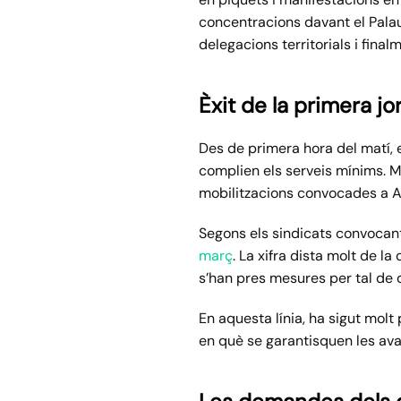
concentracions davant el Palau 
delegacions territorials i final
Èxit de la primera jo
Des de primera hora del matí, e
complien els serveis mínims. Mé
mobilitzacions convocades a Ala
Segons els sindicats convocant
març
. La xifra dista molt de l
s’han pres mesures per tal de d
En aquesta línia, ha sigut mol
en què se garantisquen les aval