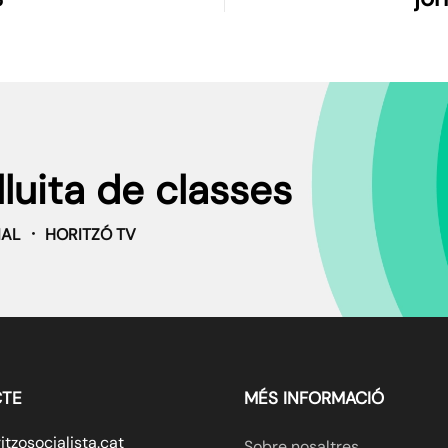
de
lluita de classes
IAL
HORITZÓ TV
TE
MÉS INFORMACIÓ
tzosocialista.cat
Sobre nosaltres