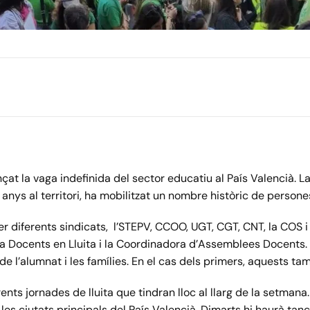
çat la vaga indefinida del sector educatiu al País Valencià. La
 anys al territori, ha mobilitzat un nombre històric de persone
r diferents sindicats, l’STEPV, CCOO, UGT, CGT, CNT, la COS i
rma Docents en Lluita i la Coordinadora d’Assemblees Docents.
 l’alumnat i les famílies. En el cas dels primers, aquests ta
ents jornades de lluita que tindran lloc al llarg de la setmana.
 les ciutats principals del País Valencià. Dimarts hi haurà ta