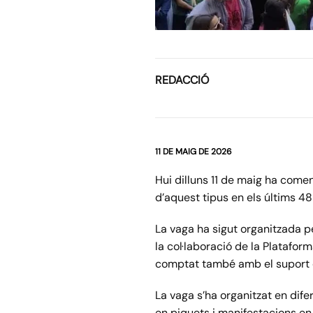
REDACCIÓ
11 DE MAIG DE 2026
Hui dilluns 11 de maig ha comen
d’aquest tipus en els últims 48
La vaga ha sigut organitzada pe
la col·laboració de la Platafo
comptat també amb el suport de
La vaga s’ha organitzat en difer
en piquets i manifestacions en