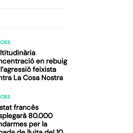
CIES
titudinària
ncentració en rebuig
l’agressió feixista
ntra La Cosa Nostra
CIES
stat francès
splegarà 80.000
ndarmes per la
nada de lluita del 10