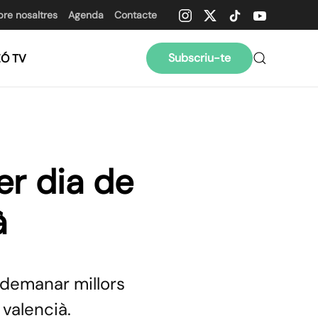
bre nosaltres
Agenda
Contacte
Subscriu-te
ZÓ TV
er dia de
à
 demanar millors
 valencià.