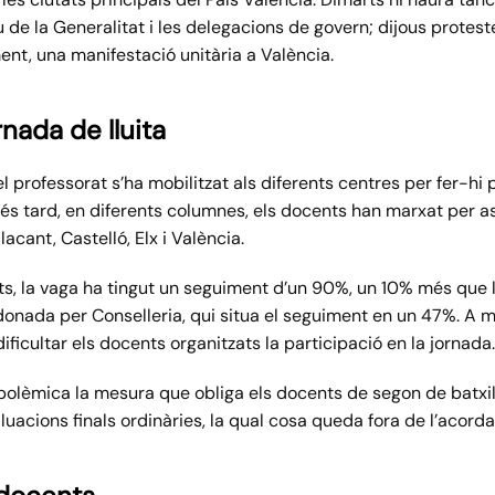
de la Generalitat i les delegacions de govern; dijous proteste
ment, una manifestació unitària a València.
rnada de lluita
l professorat s’ha mobilitzat als diferents centres per fer-hi 
s tard, en diferents columnes, els docents han marxat per ass
cant, Castelló, Elx i València.
s, la vaga ha tingut un seguiment d’un 90%, un 10% més que l
a donada per Conselleria, qui situa el seguiment en un 47%. A 
ificultar els docents organitzats la participació en la jornada.
t polèmica la mesura que obliga els docents de segon de batxi
uacions finals ordinàries, la qual cosa queda fora de l’acord