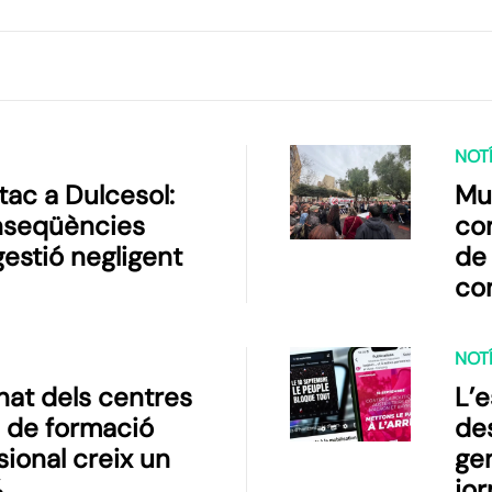
NOTÍ
tac a Dulcesol:
Mul
nseqüències
co
gestió negligent
de 
co
NOTÍ
nat dels centres
L’e
s de formació
de
sional creix un
ge
%
jor