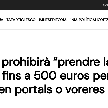
So
ALITAT
ARTICLES
COLUMNES
EDITORIAL
LÍNIA POLÍTICA
HORIT
prohibirà “prendre la
 fins a 500 euros pe
en portals o voreres