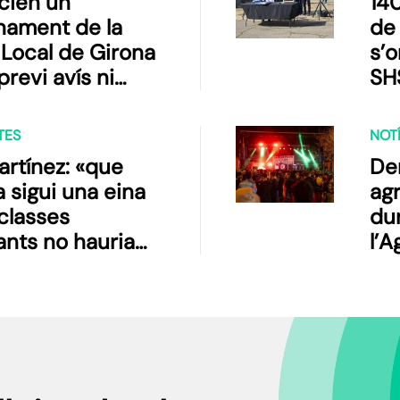
cien un
140
ament de la
de
a Local de Girona
s’o
revi avís ni
SH
tiva
TES
NOTÍ
artínez: «que
De
a sigui una eina
ag
 classes
du
nts no hauria
l’A
nar-nos, sinó
Lle
r les nostres
acions»