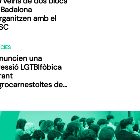
 veïns de dos blocs
 Badalona
rganitzen amb el
SC
CIES
nuncien una
ressió LGTBIfòbica
rant
grocarnestoltes de
ida