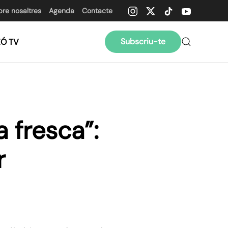
bre nosaltres
Agenda
Contacte
Subscriu-te
ZÓ TV
 fresca”:
r