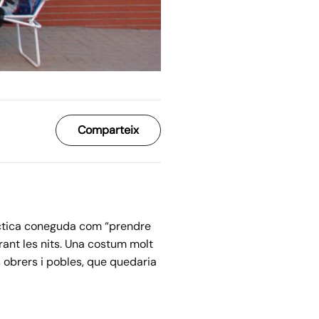
Comparteix
àctica coneguda com “prendre
urant les nits. Una costum molt
s obrers i pobles, que quedaria