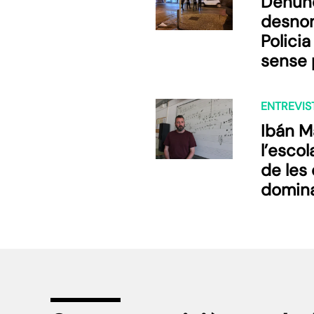
Denun
desnon
Polici
sense p
alterna
ENTREVIS
Ibán M
l’escol
de les
domina
de fre
enforti
reclam