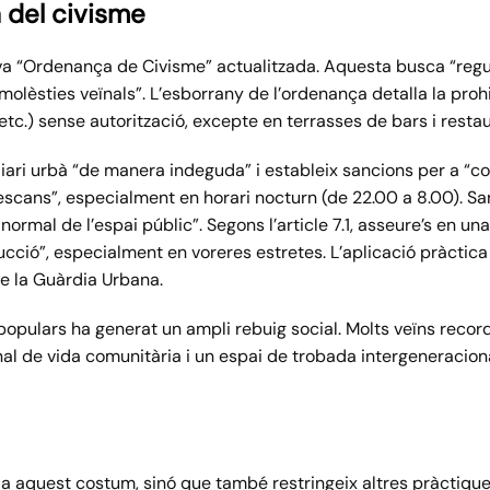
 del civisme
a “Ordenança de Civisme” actualitzada. Aquesta busca “regula
 molèsties veïnals”. L’esborrany de l’ordenança detalla la proh
etc.) sense autorització, excepte en terrasses de bars i resta
iliari urbà “de manera indeguda” i estableix sancions per a 
l descans”, especialment en horari nocturn (de 22.00 a 8.00).
ús normal de l’espai públic”. Segons l’article 7.1, asseure’s en u
cció”, especialment en voreres estretes. L’aplicació pràctica 
e la Guàrdia Urbana.
pulars ha generat un ampli rebuig social. Molts veïns record
l de vida comunitària i un espai de trobada intergeneracional 
 a aquest costum, sinó que també restringeix altres pràctique