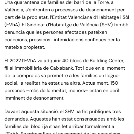
Una quarantena de famílies del barri de la Torre, a
València, s’enfronten a processos de desnonament per
part de la propietat, l’Entitat Valenciana d’Habitatge i Sòl
(EVhA). El Sindicat d’Habitatge de València (SHV) també
denuncia que les persones afectades pateixen
coaccions, pressions i intimidacions contínues per la
mateixa propietat.
El 2022 l’EVhA va adquirir 40 blocs de Building Center,
filial immobiliària de Caixabank. Tot i que en el moment
de la compra es va prometre a les famílies un lloguer
social, la realitat ha estat una altra. Actualment, 150
persones –més de la meitat, menors– estan en perill
imminent de desnonament.
Davant aquesta situació, el SHV ha fet públiques tres
demandes. Aquestes han estat consensuades amb les
famílies del bloc i ja s’han fet arribar formalment a
l’EVhA. En primer lloc, el cessament de les coaccions,