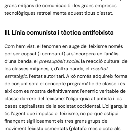
grans mitjans de comunicació i les grans empreses
tecnològiques retroalimenta aquest tipus d’estat.
III. Línia comunista i tàctica antifeixista
Com hem vist, el fenomen en auge del feixisme només
pot ser copsat (i combatut) si s’incorpora en l’anàlisi,
d’una banda, el
pressupòsit social,
la reacció cultural de
les classes mitjanes; i, d’altra banda, el
resultat
estratègic
, l’estat autoritari. Això només adquireix forma
de conjunt sota el concepte programàtic de classe i és
així com es mostra definitivament l’enemic veritable de
classe darrere del feixisme: l’oligarquia atlantista i les
bases capitalistes de la societat occidental. L’oligarquia
és l’agent que impulsa el feixisme, no perquè estigui
finançant sigil·losament els tres grans grups del
moviment feixista esmentats (plataformes electorals