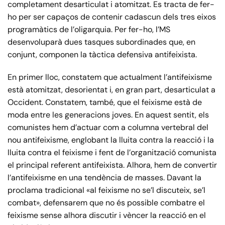
completament desarticulat i atomitzat. Es tracta de fer-
ho per ser capaços de contenir cadascun dels tres eixos
programàtics de l’oligarquia. Per fer-ho, l’MS
desenvoluparà dues tasques subordinades que, en
conjunt, componen la tàctica defensiva antifeixista.
En primer lloc, constatem que actualment l’antifeixisme
està atomitzat, desorientat i, en gran part, desarticulat a
Occident. Constatem, també, que el feixisme està de
moda entre les generacions joves. En aquest sentit, els
comunistes hem d’actuar com a columna vertebral del
nou antifeixisme, englobant la lluita contra la reacció i la
lluita contra el feixisme i fent de l’organització comunista
el principal referent antifeixista. Alhora, hem de convertir
l’antifeixisme en una tendència de masses. Davant la
proclama tradicional «al feixisme no se’l discuteix, se’l
combat», defensarem que no és possible combatre el
feixisme sense alhora discutir i vèncer la reacció en el