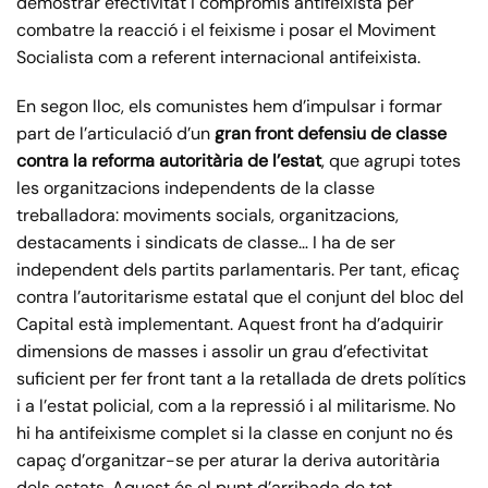
demostrar efectivitat i compromís antifeixista per
combatre la reacció i el feixisme i posar el Moviment
Socialista com a referent internacional antifeixista.
En segon lloc, els comunistes hem d’impulsar i formar
part de l’articulació d’un
gran front defensiu de classe
contra la reforma autoritària de l’estat
, que agrupi totes
les organitzacions independents de la classe
treballadora: moviments socials, organitzacions,
destacaments i sindicats de classe… I ha de ser
independent dels partits parlamentaris. Per tant, eficaç
contra l’autoritarisme estatal que el conjunt del bloc del
Capital està implementant. Aquest front ha d’adquirir
dimensions de masses i assolir un grau d’efectivitat
suficient per fer front tant a la retallada de drets polítics
i a l’estat policial, com a la repressió i al militarisme. No
hi ha antifeixisme complet si la classe en conjunt no és
capaç d’organitzar-se per aturar la deriva autoritària
dels estats. Aquest és el punt d’arribada de tot