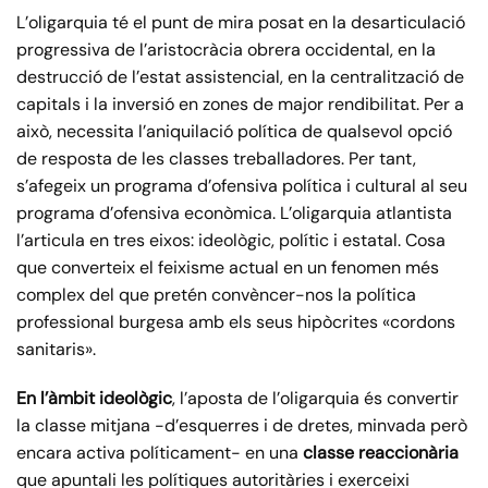
L’oligarquia té el punt de mira posat en la desarticulació
progressiva de l’aristocràcia obrera occidental, en la
destrucció de l’estat assistencial, en la centralització de
capitals i la inversió en zones de major rendibilitat. Per a
això, necessita l’aniquilació política de qualsevol opció
de resposta de les classes treballadores. Per tant,
s’afegeix un programa d’ofensiva política i cultural al seu
programa d’ofensiva econòmica. L’oligarquia atlantista
l’articula en tres eixos: ideològic, polític i estatal. Cosa
que converteix el feixisme actual en un fenomen més
complex del que pretén convèncer-nos la política
professional burgesa amb els seus hipòcrites «cordons
sanitaris».
En l’àmbit ideològic
, l’aposta de l’oligarquia és convertir
la classe mitjana -d’esquerres i de dretes, minvada però
encara activa políticament- en una
classe reaccionària
que apuntali les polítiques autoritàries i exerceixi