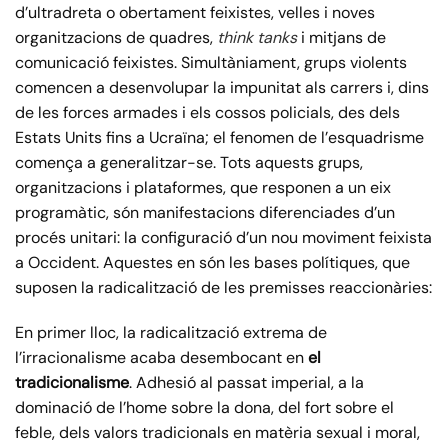
d’ultradreta o obertament feixistes, velles i noves
organitzacions de quadres,
think tanks
i mitjans de
comunicació feixistes. Simultàniament, grups violents
comencen a desenvolupar la impunitat als carrers i, dins
de les forces armades i els cossos policials, des dels
Estats Units fins a Ucraïna; el fenomen de l’esquadrisme
comença a generalitzar-se. Tots aquests grups,
organitzacions i plataformes, que responen a un eix
programàtic, són manifestacions diferenciades d’un
procés unitari: la configuració d’un nou moviment feixista
a Occident. Aquestes en són les bases polítiques, que
suposen la radicalització de les premisses reaccionàries:
En primer lloc, la radicalització extrema de
l’irracionalisme acaba desembocant en
el
tradicionalisme
. Adhesió al passat imperial, a la
dominació de l’home sobre la dona, del fort sobre el
feble, dels valors tradicionals en matèria sexual i moral,