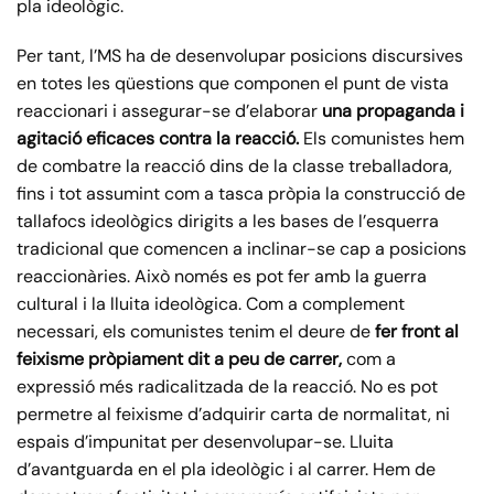
pla ideològic.
Per tant, l’MS ha de desenvolupar posicions discursives
en totes les qüestions que componen el punt de vista
reaccionari i assegurar-se d’elaborar
una propaganda i
agitació efica
ces
contra la reacció.
Els comunistes hem
de combatre la reacció dins de la classe treballadora,
fins i tot assumint com a tasca pròpia la construcció de
tallafocs ideològics dirigits a les bases de l’esquerra
tradicional que comencen a inclinar-se cap a posicions
reaccionàries. Això només es pot fer amb la guerra
cultural i la lluita ideològica. Com a complement
necessari, els comunistes tenim el deure de
fer front al
feixisme pròpiament dit a peu de carrer,
com a
expressió més radicalitzada de la reacció. No es pot
permetre al feixisme d’adquirir carta de normalitat, ni
espais d’impunitat per desenvolupar-se. Lluita
d’avantguarda en el pla ideològic i al carrer. Hem de