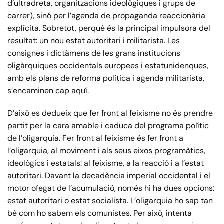
d’ultradreta, organitzacions ideològiques i grups de
carrer), sinó per l’agenda de propaganda reaccionària
explícita. Sobretot, perquè és la principal impulsora del
resultat: un nou estat autoritari i militarista. Les
consignes i dictàmens de les grans institucions
oligàrquiques occidentals europees i estatunidenques,
amb els plans de reforma política i agenda militarista,
s’encaminen cap aquí.
D’això es dedueix que fer front al feixisme no és prendre
partit per la cara amable i caduca del programa polític
de l’oligarquia. Fer front al feixisme és fer front a
l’oligarquia, al moviment i als seus eixos programàtics,
ideològics i estatals: al feixisme, a la reacció i a l’estat
autoritari. Davant la decadència imperial occidental i el
motor ofegat de l’acumulació, només hi ha dues opcions:
estat autoritari o estat socialista. L’oligarquia ho sap tan
bé com ho sabem els comunistes. Per això, intenta