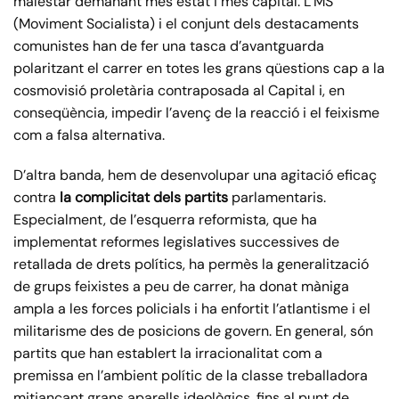
malestar demanant més estat i més capital. L’MS
(Moviment Socialista) i el conjunt dels destacaments
comunistes han de fer una tasca d’avantguarda
polaritzant el carrer en totes les grans qüestions cap a la
cosmovisió proletària contraposada al Capital i, en
conseqüència, impedir l’avenç de la reacció i el feixisme
com a falsa alternativa.
D’altra banda, hem de desenvolupar una agitació eficaç
contra
la complicitat dels partits
parlamentaris.
Especialment, de l’esquerra reformista, que ha
implementat reformes legislatives successives de
retallada de drets polítics, ha permès la generalització
de grups feixistes a peu de carrer, ha donat màniga
ampla a les forces policials i ha enfortit l’atlantisme i el
militarisme des de posicions de govern. En general, són
partits que han establert la irracionalitat com a
premissa en l’ambient polític de la classe treballadora
mitjançant grans aparells ideològics, fins al punt de