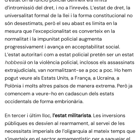
d’intromissió del dret, i no a l’inrevés. L’estat de dret, la
universalitat formal de la llei i la forma constitucional no
són desestimats, però el seu abast es limita en la
mesura que l’excepcionalitat es converteix en la
normalitat i la impunitat policial augmenta
progressivament i avança en acceptabilitat social.
L’estat autoritari com a estat policial pretén ser un estat
hobbesià
on la violència policial, inclosos els assassinats
extrajudicials, van normalitzant-se a poc a poc. Ho hem
pogut veure als Estats Units, a França, a Ucraïna, a
Polònia i molts altres països de manera extrema. Però ja
comencem a veure-ho en cadascun dels estats
occidentals de forma embrionària.
En tercer i últim lloc,
l’estat militarista
. Les inversions
públiques es desvien al rearmament, al servei de les
necessitats imperials de l’oligarquia al mateix temps que
s’inverteix en el sector armamentístic per a saquejar el