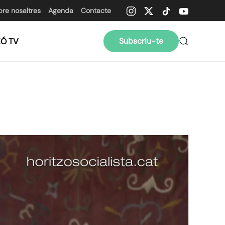
bre nosaltres
Agenda
Contacte
Subscriu-te
ZÓ TV