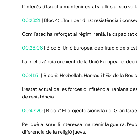
L’interès d’Israel a mantenir estats fallits al seu v
00:23:21
| Bloc 4: L’Iran per dins: resistència i cons
Com l’atac ha reforçat al règim iranià, la capacitat
00:28:06
| Bloc 5: Unió Europea, debilitació dels Esta
La irrellevància creixent de la Unió Europea, el decli
00:41:51
| Bloc 6: Hezbollah, Hamas i l’Eix de la Resi
L’estat actual de les forces d’influència iraniana d
de resistència.
00:47:20
| Bloc 7: El projecte sionista i el Gran Israe
Per què a Israel li interessa mantenir la guerra, l’e
diferencia de la religió jueva.