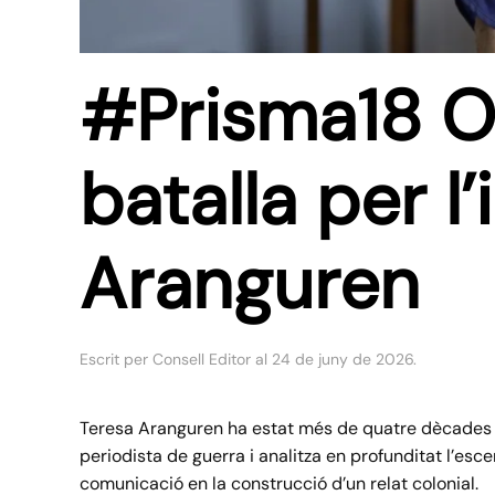
#Prisma18 Or
batalla per 
Aranguren
Escrit per
Consell Editor
al
24 de juny de 2026
.
Teresa Aranguren ha estat més de quatre dècades co
periodista de guerra i analitza en profunditat l’escena
comunicació en la construcció d’un relat colonial.