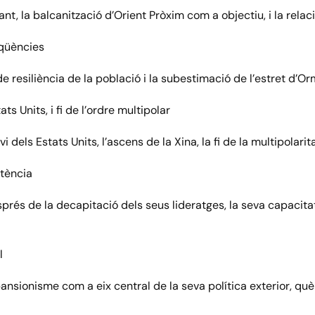
oltant, la balcanització d’Orient Pròxim com a objectiu, i la rel
eqüències
 de resiliència de la població i la subestimació de l’estret d’
ts Units, i fi de l’ordre multipolar
vi dels Estats Units, l’ascens de la Xina, la fi de la multipolari
stència
esprés de la decapitació dels seus lideratges, la seva capacita
l
xpansionisme com a eix central de la seva política exterior, qu