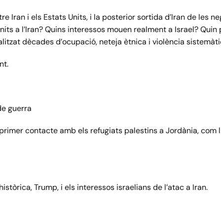
 Iran i els Estats Units, i la posterior sortida d’Iran de les 
nits a l’Iran? Quins interessos mouen realment a Israel? Qui
alitzat dècades d’ocupació, neteja ètnica i violència sistemàt
nt.
de guerra
primer contacte amb els refugiats palestins a Jordània, com li 
stòrica, Trump, i els interessos israelians de l’atac a Iran.