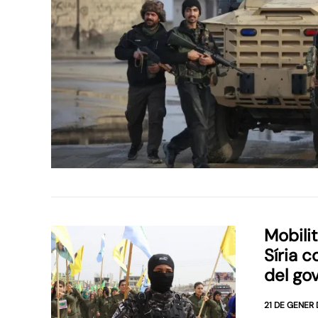
Mobili
Síria c
del go
21 DE GENER