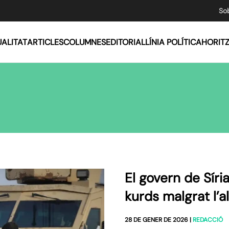
So
ALITAT
ARTICLES
COLUMNES
EDITORIAL
LÍNIA POLÍTICA
HORIT
El govern de Síri
kurds malgrat l’al
28 DE GENER DE 2026
|
REDACCIÓ