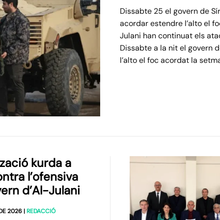
Dissabte 25 el govern de Sí
acordar estendre l’alto el f
Julani han continuat els atac
Dissabte a la nit el govern 
l’alto el foc acordat la set
tzació kurda a
ontra l’ofensiva
vern d’Al-Julani
 DE 2026
|
REDACCIÓ