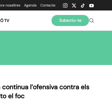
bre nosaltres
Agenda
Contacte
Subscriu-te
ZÓ TV
a continua l’ofensiva contra els
to el foc