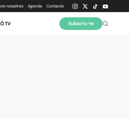
bre nosaltres
Agenda
Contacte
Subscriu-te
ZÓ TV