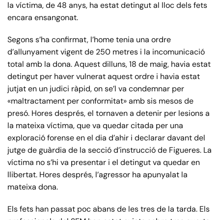
la víctima, de 48 anys, ha estat detingut al lloc dels fets
encara ensangonat.
Segons s’ha confirmat, l’home tenia una ordre
d’allunyament vigent de 250 metres i la incomunicació
total amb la dona. Aquest dilluns, 18 de maig, havia estat
detingut per haver vulnerat aquest ordre i havia estat
jutjat en un judici ràpid, on se’l va condemnar per
«maltractament per conformitat» amb sis mesos de
presó. Hores després, el tornaven a detenir per lesions a
la mateixa víctima, que va quedar citada per una
exploració forense en el dia d’ahir i declarar davant del
jutge de guàrdia de la secció d’instrucció de Figueres. La
víctima no s’hi va presentar i el detingut va quedar en
llibertat. Hores després, l’agressor ha apunyalat la
mateixa dona.
Els fets han passat poc abans de les tres de la tarda. Els