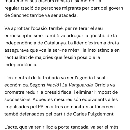
mantenir el seu discurs racista i islamòfob. La
regularització de persones migrants per part del govern
de Sánchez també va ser atacada.
Va aprofitar l’ocasió, també, per reiterar el seu
euroescepticisme. També va adreçar la qüestió de la
independència de Catalunya. La líder d’extrema dreta
assegurava que «calia ser-ne més» i la inexistència en
l’actualitat de majories que fessin possible la
independència.
L’eix central de la trobada va ser l’agenda fiscal i
econòmica. Segons
Nació
i
La Vanguardia
, Orriols va
prometre reduir la pressió fiscal i eliminar l’impost de
successions. Aquestes mesures són equivalents a les
impulsades pel PP en altres comunitats autònomes i
també defensades pel partit de Carles Puigdemont.
L’acte, que va tenir lloc a porta tancada, va ser el més