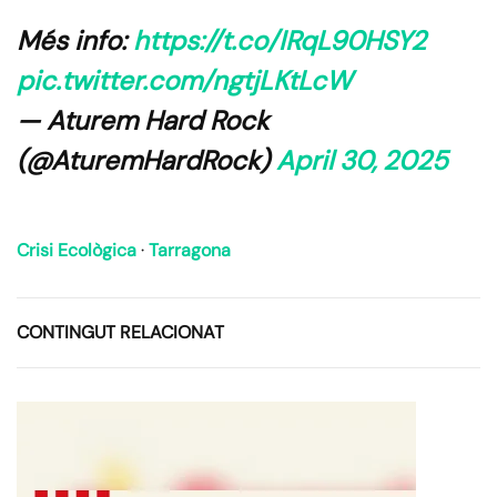
Més info:
https://t.co/IRqL90HSY2
pic.twitter.com/ngtjLKtLcW
— Aturem Hard Rock
(@AturemHardRock)
April 30, 2025
Crisi Ecològica
·
Tarragona
CONTINGUT RELACIONAT