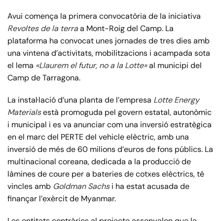
Avui comença la primera convocatòria de la iniciativa
Revoltes de la terra
a Mont-Roig del Camp. La
plataforma ha convocat unes jornades de tres dies amb
una vintena d’activitats, mobilitzacions i acampada sota
el lema
«Llaurem el futur, no a la Lotte»
al municipi del
Camp de Tarragona.
La instal·lació d’una planta de l’empresa
Lotte Energy
Materials
està promoguda pel govern estatal, autonòmic
i municipal i es va anunciar com una inversió estratègica
en el marc del PERTE del vehicle elèctric, amb una
inversió de més de 60 milions d’euros de fons públics. La
multinacional coreana, dedicada a la producció de
làmines de coure per a bateries de cotxes elèctrics, té
vincles amb
Goldman Sachs
i ha estat acusada de
finançar l’exèrcit de Myanmar.
Les entitats contràries al projecte assenyalen que la