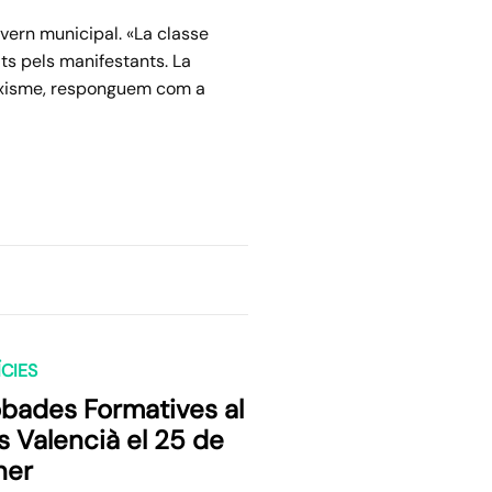
overn municipal. «La classe
ats pels manifestants. La
feixisme, responguem com a
CIES
obades Formatives al
s Valencià el 25 de
ner