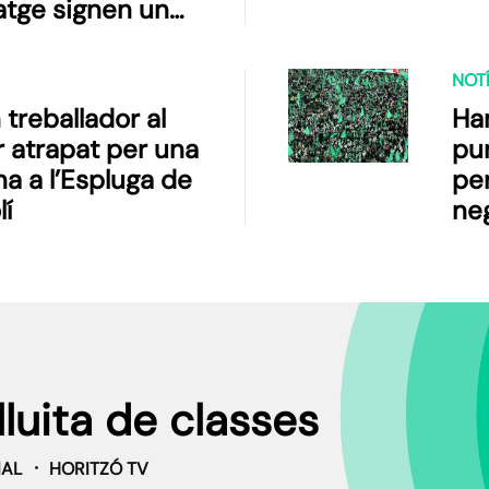
tatge signen un
st conjunt
 la repressió
NOTÍ
treballador al
Ha
 atrapat per una
pu
a a l’Espluga de
per
lí
ne
lluita de classes
IAL
HORITZÓ TV