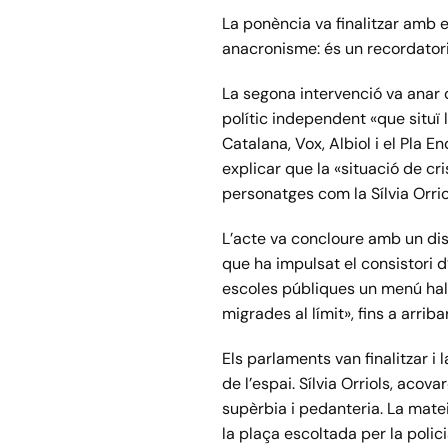
La ponència va finalitzar amb e
anacronisme: és un recordatori d
La segona intervenció va anar d
polític independent «que situï 
Catalana, Vox, Albiol i el Pla E
explicar que la «situació de cr
personatges com la Sílvia Orrio
L’acte va concloure amb un dis
que ha impulsat el consistori 
escoles públiques un menú hal
migrades al límit», fins a arriba
Els parlaments van finalitzar i 
de l’espai. Sílvia Orriols, aco
supèrbia i pedanteria. La mate
la plaça escoltada per la poli