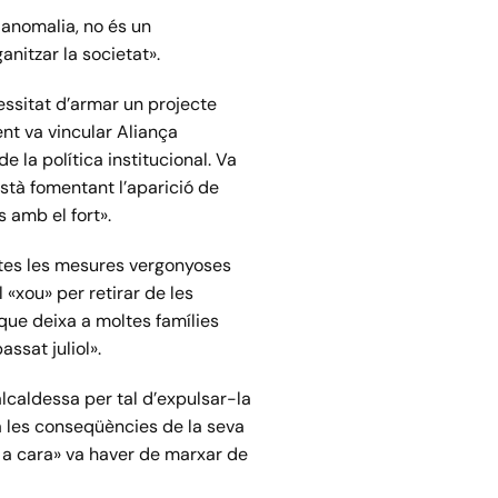
 anomalia, no és un
anitzar la societat».
cessitat d’armar un projecte
ent va vincular Aliança
e la política institucional. Va
està fomentant l’aparició de
s amb el fort».
otes les mesures vergonyoses
«xou» per retirar de les
que deixa a moltes famílies
assat juliol».
’alcaldessa per tal d’expulsar-la
r a les conseqüències de la seva
a a cara» va haver de marxar de