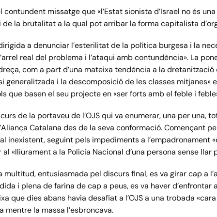
l contundent missatge que «l’Estat sionista d’Israel no és una
e la brutalitat a la qual pot arribar la forma capitalista d’org
irigida a denunciar l’esterilitat de la política burgesa i la ne
l’arrel real del problema i l’ataqui amb contundència». La pon
ndreça, com a part d’una mateixa tendència a la dretanització d
isi generalitzada i la descomposició de les classes mitjanes» 
ls que basen el seu projecte en «ser forts amb el feble i feble
curs de la portaveu de l’OJS qui va enumerar, una per una, t
d’Aliança Catalana des de la seva conformació. Començant pel 
al inexistent, seguint pels impediments a l’empadronament «
r al «lliurament a la Policia Nacional d’una persona sense llar p
la multitud, entusiasmada pel discurs final, es va girar cap a l
vardida i plena de farina de cap a peus, es va haver d’enfronta
ixa que dies abans havia desafiat a l’OJS a una trobada «car
cia mentre la massa l’esbroncava.