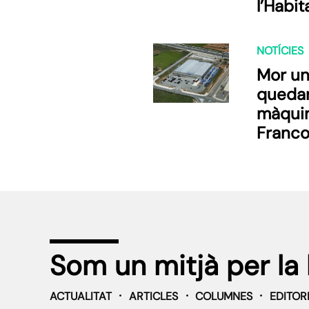
l’Habi
manife
contra
NOTÍCIES
Mor un 
quedar
màquin
Franco
Som un mitjà per la 
ACTUALITAT
ARTICLES
COLUMNES
EDITOR