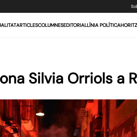
So
ALITAT
ARTICLES
COLUMNES
EDITORIAL
LÍNIA POLÍTICA
HORIT
ona Silvia Orriols a R