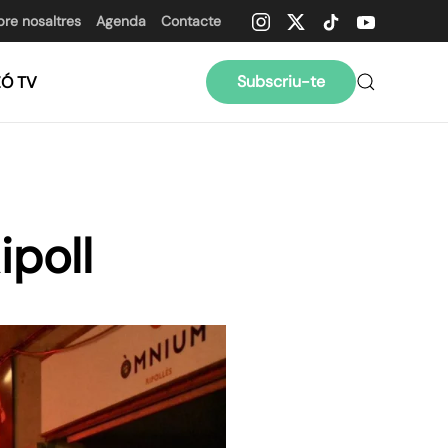
bre nosaltres
Agenda
Contacte
Subscriu-te
ZÓ TV
ipoll