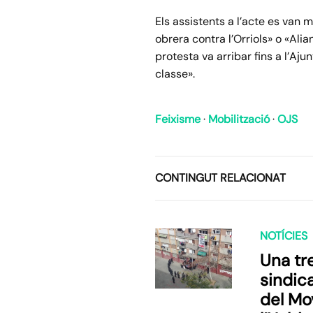
Els assistents a l’acte es van 
obrera contra l’Orriols» o «Ali
protesta va arribar fins a l’A
classe».
Feixisme
·
Mobilització
·
OJS
CONTINGUT RELACIONAT
NOTÍCIES
Una tr
sindica
del Mo