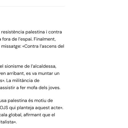
a resistència palestina i contra
 fora de l’espai. Finalment,
l missatge: «Contra l’ascens del
el sionisme de l’alcaldessa,
aven arribant, es va muntar un
s». La militància de
assistir a fer mofa dels joves.
ausa palestina és motiu de
l’OJS qui planteja aquest acte».
cala global, afirmant que el
talista».