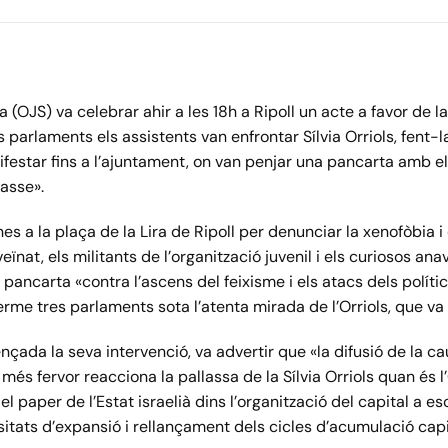
a (OJS) va celebrar ahir a les 18h a Ripoll un acte a favor de l
 parlaments els assistents van enfrontar Sílvia Orriols, fent-la
nifestar fins a l’ajuntament, on van penjar una pancarta amb e
asse».
es a la plaça de la Lira de Ripoll per denunciar la xenofòbia i 
veïnat, els militants de l’organització juvenil i els curiosos an
pancarta «contra l’ascens del feixisme i els atacs dels polític
terme tres parlaments sota l’atenta mirada de l’Orriols, que va 
nçada la seva intervenció, va advertir que «la difusió de la c
 més fervor reacciona la pallassa de la Sílvia Orriols quan és 
el paper de l’Estat israelià dins l’organització del capital a es
sitats d’expansió i rellançament dels cicles d’acumulació capi