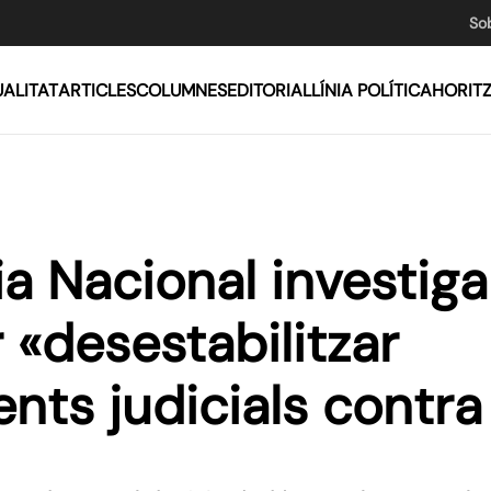
So
ALITAT
ARTICLES
COLUMNES
EDITORIAL
LÍNIA POLÍTICA
HORIT
a Nacional investiga
 «desestabilitzar
ts judicials contra 