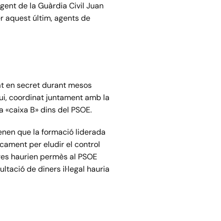
agent de la Guàrdia Civil Juan
er aquest últim, agents de
at en secret durant mesos
ui, coordinat juntament amb la
a «caixa B» dins del PSOE.
enen que la formació liderada
cament per eludir el control
res haurien permès al PSOE
ació de diners il·legal hauria