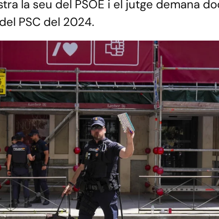
istra la seu del PSOE i el jutge demana 
del PSC del 2024.