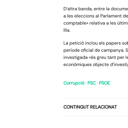
D’altra banda, entre la docume
a les eleccions al Parlament d
comptable» relativa a les últi
Illa.
La petició inclou els papers so
període oficial de campanya. S
investigada «és greu tant per l
econòmiques objecte d’investi
Corrupció
·
PSC
·
PSOE
CONTINGUT RELACIONAT