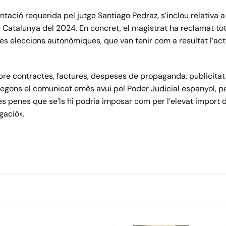
ntació requerida pel jutge Santiago Pedraz, s’inclou relativa 
e Catalunya del 2024. En concret, el magistrat ha reclamat to
mes eleccions autonòmiques, que van tenir com a resultat l’ac
bre contractes, factures, despeses de propaganda, publicitat i
egons el comunicat emès avui pel Poder Judicial espanyol, per
es penes que se’ls hi podria imposar com per l’elevat import 
gació».