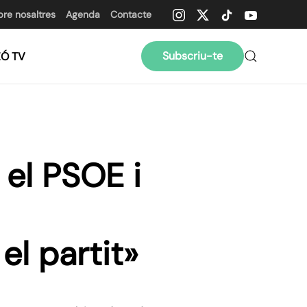
bre nosaltres
Agenda
Contacte
Subscriu-te
ZÓ TV
 el PSOE i
el partit»