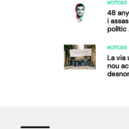
NOTÍCIES
48 any
i assas
políti
NOTÍCIES
La via 
nou ac
desno