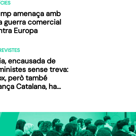
CIES
ump amenaça amb
a guerra comercial
ntra Europa
REVISTES
lia, encausada de
inistes sense treva:
ox, però també
ança Catalana, ha
cat pedra per
girar les
eocupacions de la
ietat i que girin al
tant de la seguretat i