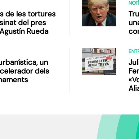
NOTÍ
s de les tortures
Tr
sinat del pres
un
c Agustín Rueda
co
ENT
urbanística, un
Ju
celerador dels
Fem
naments
«V
Ali
pi
cap
pr
soc
vol