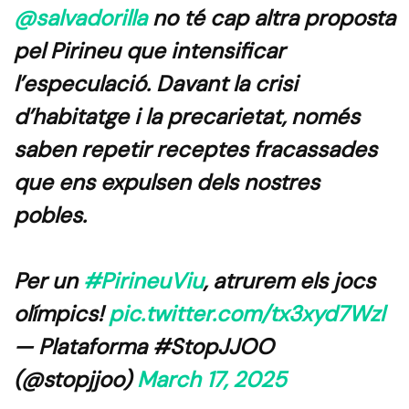
@salvadorilla
no té cap altra proposta
pel Pirineu que intensificar
l’especulació. Davant la crisi
d’habitatge i la precarietat, només
saben repetir receptes fracassades
que ens expulsen dels nostres
pobles.
Per un
#PirineuViu
, atrurem els jocs
olímpics!
pic.twitter.com/tx3xyd7Wzl
— Plataforma #StopJJOO
(@stopjjoo)
March 17, 2025