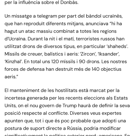
per la influència sobre el Donbàs.
Un missatge a telegram per part del bàndol ucraïnès,
que han reproduït diferents mitjans, anunciava “hi ha
hagut un atac massiu combinat a totes les regions
d’Ucraïna. Durant la nit i el matí, terroristes russos han
utilitzat drons de diversos tipus, en particular ‘shaheds’.
Míssils de creuer, balístics i aeris: ‘Zircon’, ‘Iksander’,
‘Kinzhal’. En total uns 120 míssils i 90 drons. Les nostres
forces de defensa han destruït més de 140 objectius
aeris.”
El manteniment de les hostilitats està marcat per la
incertesa generada per les recents eleccions als Estats
Units, on el nou govern de Trump haurà de definir la seva
posició respecte al conflicte. Diverses veus expertes
apunten que, tot i que és poc probable que adopti una
postura de suport directe a Rússia, podria modificar
significativament la política exterior nord-americana. En