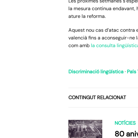
Les pròximes setmanes s’espere
la mesura continua endavant, h
ature la reforma.
Aquest nou cas d’atac contra e
valencià fins a aconseguir-ne la
com amb
la consulta lingüístic
Discriminació lingüística
·
País
CONTINGUT RELACIONAT
NOTÍCIES
80 aniv