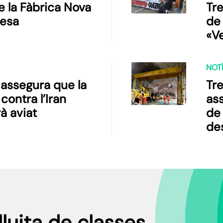
e la Fàbrica Nova
Tre
esa
de
«V
pro
car
NOTÍ
hel
assegura que la
Tre
en
contra l’Iran
as
més
à aviat
de 
el 
de
sos
lluita de classes