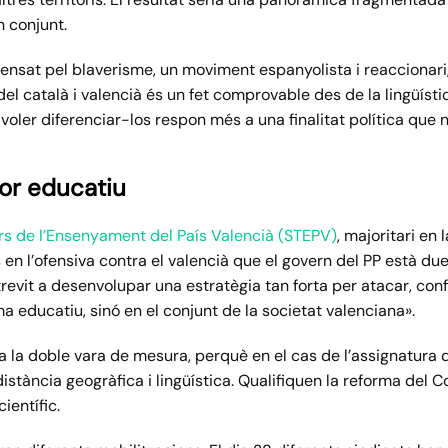
n conjunt.
efensat pel blaverisme, un moviment espanyolista i reacciona
ca del català i valencià és un fet comprovable des de la lingüís
voler diferenciar-los respon més a una finalitat política que n
tor educatiu
rs de l’Ensenyament del País Valencià (STEPV)
, majoritari en 
n l’ofensiva contra el valencià que el govern del PP està due
revit a desenvolupar una estratègia tan forta per atacar, confli
a educatiu, sinó en el conjunt de la societat valenciana».
 la doble vara de mesura, perquè en el cas de l’assignatura d
stància geogràfica i lingüística. Qualifiquen la reforma del C
ientífic.