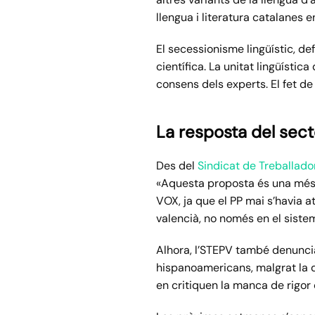
llengua i literatura catalanes e
El secessionisme lingüístic, d
científica. La unitat lingüísti
consens dels experts. El fet de 
La resposta del sec
Des del
Sindicat de Treballado
«Aquesta proposta és una més e
VOX, ja que el PP mai s’havia at
valencià, no només en el sistem
Alhora, l’STEPV també denuncia
hispanoamericans, malgrat la di
en critiquen la manca de rigor c