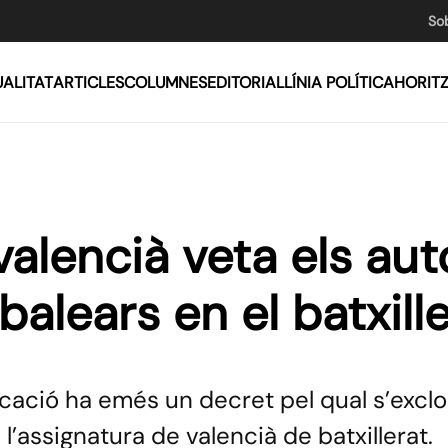
So
ALITAT
ARTICLES
COLUMNES
EDITORIAL
LÍNIA POLÍTICA
HORIT
valencià veta els aut
balears en el batxill
cació ha emés un decret pel qual s’exclo
 l’assignatura de valencià de batxillerat.