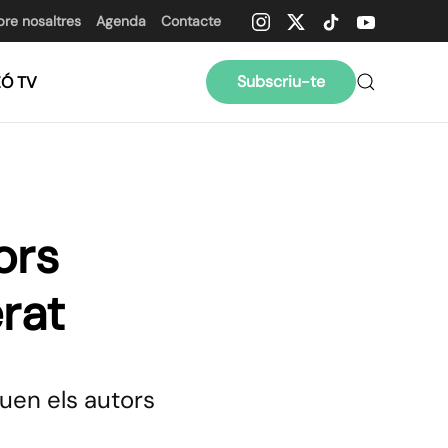
bre nosaltres
Agenda
Contacte
Subscriu-te
ZÓ TV
ors
erat
uen els autors