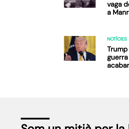
vaga d
a Manr
NOTÍCIES
Trump 
guerra 
acabar
Som un mitjà per la 