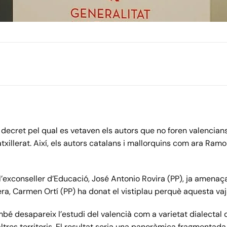
n decret pel qual es vetaven els autors que no foren valencian
txillerat. Així, els autors catalans i mallorquins com ara Ram
’exconseller d’Educació, José Antonio Rovira (PP), ja amena
era, Carmen Ortí (PP) ha donat el vistiplau perquè aquesta vaj
é desapareix l’estudi del valencià com a varietat dialectal d
altres territoris. El resultat seria una panoràmica fragmentada i