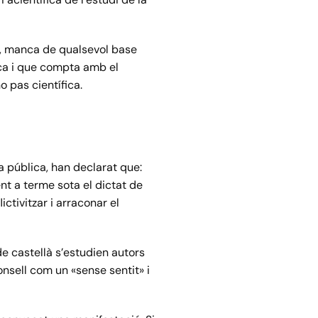
ri, manca de qualsevol base
tica i que compta amb el
o pas científica.
la pública, han declarat que:
nt a terme sota el dictat de
ctivitzar i arraconar el
e castellà s’estudien autors
onsell com un «sense sentit» i