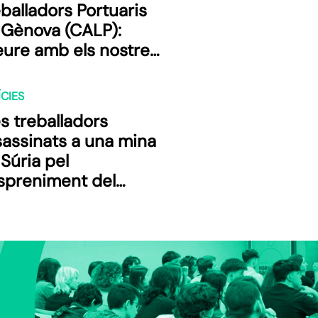
balladors Portuaris
 Gènova (CALP):
eure amb els nostres
pis ulls vaixells
regats de tancs,
CIES
icòpters i municions
s treballadors
s ha impulsat encara
sassinats a una mina
 a lluitar contra tot
Súria pel
que està passant.”
spreniment del
tre d’unes galeries