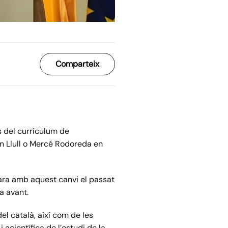
Comparteix
s del currículum de
on Llull o Mercé Rodoreda en
çara amb aquest canvi el passat
a avant.
el català, així com de les
 acientífica de l’estudi de la