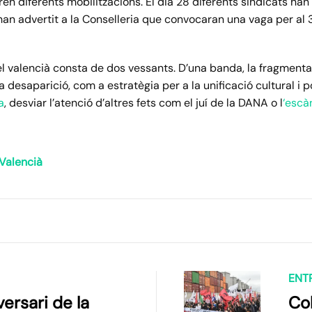
n diferents mobilitzacions. El dia 28 diferents sindicats han
an advertit a la Conselleria que convocaran una vaga per al 3
l valencià consta de dos vessants. D’una banda, la fragmenta
 desaparició, com a estratègia per a la unificació cultural i po
a
, desviar l’atenció d’altres fets com el juí de la DANA o l
‘escà
 Valencià
ENT
ersari de la
Col