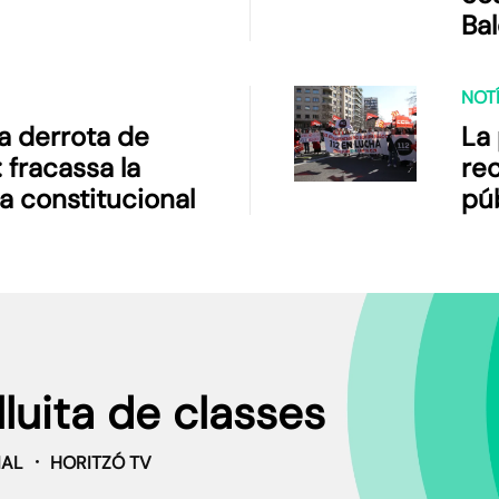
Ba
NOTÍ
a derrota de
La 
 fracassa la
rec
a constitucional
púb
lluita de classes
IAL
HORITZÓ TV