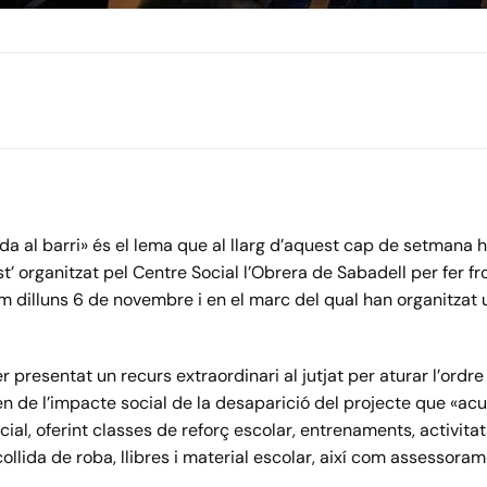
eda al barri» és el lema que al llarg d’aquest cap de setmana
st’ organitzat pel Centre Social l’Obrera de Sabadell per fer 
im dilluns 6 de novembre i en el marc del qual han organitzat
 presentat un recurs extraordinari al jutjat per aturar l’ordr
ten de l’impacte social de la desaparició del projecte que «ac
al, oferint classes de reforç escolar, entrenaments, activitats
llida de roba, llibres i material escolar, així com assessorame