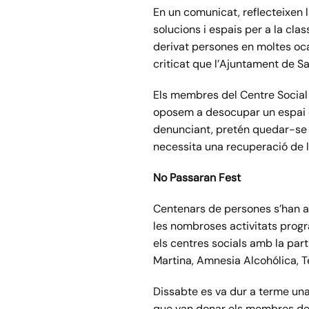
En un comunicat, reflecteixen l
solucions i espais per a la cla
derivat persones en moltes oca
criticat que l’Ajuntament de Sa
Els membres del Centre Social h
oposem a desocupar un espai qu
denunciant, pretén quedar-se 
necessita una recuperació de 
No Passaran Fest
Centenars de persones s’han ap
les nombroses activitats prog
els centres socials amb la par
Martina,
Amnesia
Alcohólica
,
T
Dissabte es va dur a terme una 
que van donar els membres de