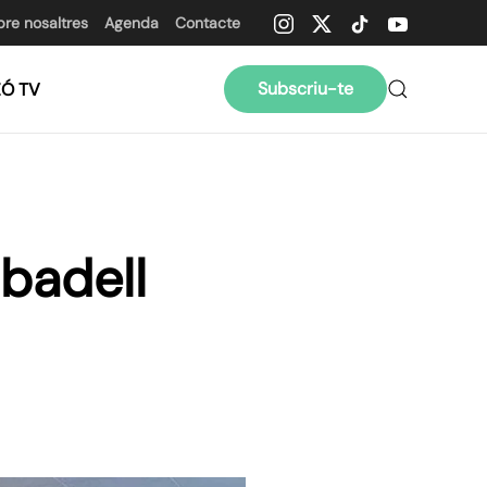
bre nosaltres
Agenda
Contacte
Subscriu-te
ZÓ TV
abadell