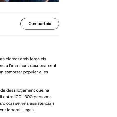
Comparteix
 han clamat amb força els
front a l’imminent desnonament
 un esmorzar popular a les
e de desallotjament que ha
ull entre 100 i 300 persones
 d’oci i serveis assistencials
nt laboral i legal».