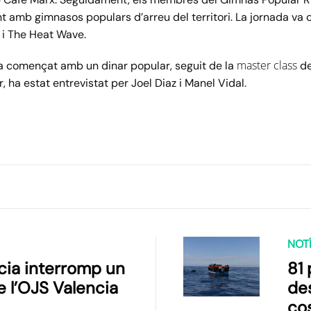
amb gimnasos populars d’arreu del territori. La jornada va c
 i
The
Heat
Wave
.
master class
 començat amb un dinar popular, seguit de la
d
, ha estat entrevistat per Joel
Diaz
i Manel Vidal.
NOTÍ
icia interromp un
81
e l’OJS Valencia
de
cos