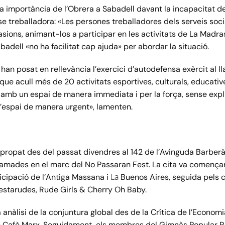
a importància de l’Obrera a Sabadell davant la incapacitat de
sse treballadora: «Les persones treballadores dels serveis soc
sions, animant-los a participar en les activitats de La
Madra
badell «no ha facilitat cap ajuda» per abordar la situació.
an posat en rellevància l’exercici d’autodefensa exèrcit al ll
e acull més de 20 activitats esportives, culturals, educative
amb un espai de manera immediata i per la força, sense expli
l’espai de manera urgent», lamenten.
ropat des del passat divendres al 142 de l’Avinguda Barberà
ramades en el marc del No Passaran Fest. La cita va començ
La
ticipació de l’Antiga Massana i
Buenos Aires, seguida pels 
estarudes
, Rude
Girls
&
Cherry
Oh
Baby
.
anàlisi de la conjuntura global des de la Crítica de l’Economi
 Cafè Marx. Seguidament, els membres del Gimnàs Popular
R