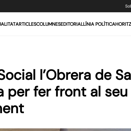
So
ALITAT
ARTICLES
COLUMNES
EDITORIAL
LÍNIA POLÍTICA
HORIT
Social l’Obrera de S
a per fer front al seu
ent