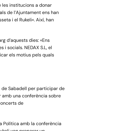
 les institucions a donar
ials de l’Ajuntament ens han
sseta
i el
Rukeli
«. Així, han
arg d’aquests dies: «Ens
s i socials.
NEDAX
S.
L
, el
car els motius pels quals
 de Sabadell per participar de
ar amb una conferència sobre
concerts de
a Política amb la conferència
ukeli
van preparar un