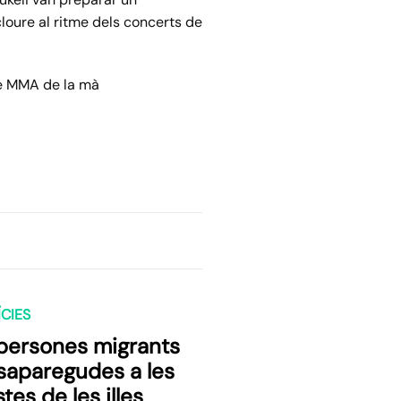
loure al ritme dels concerts de
e
MMA
de la mà
CIES
 persones migrants
saparegudes a les
tes de les illes