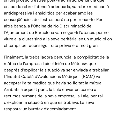
un diagnòstic d’estrés post-traumàtic. Denuncia que
enlloc de rebre l’atenció adequada, va rebre medicació
antidepressiva i ansiolítica per acabar amb les
conseqüències de l’estrés però no per frenar-lo. Per
altra banda, a l’Oficina de No Discriminació
de
l’Ajuntament de Barcelona van negar-li l’atenció per no
viure a la ciutat sinó a la seva perifèria, en un municipi on
el temps per aconseguir cita prèvia era molt gran.
Finalment, la treballadora denuncia la complicitat de la
mútua de l’empresa Laie «Unión de Mútuas», que
després d’explicar la situació va ser enviada a treballar.
L’Institut Català d’Avaluacions Mèdiques (ICAM) va
acceptar l’alta mèdica que havia sol·licitat la mútua.
Arribats a aquest punt, la Lulu enviar un correu a
recursos humans de la seva empresa, la Laie, per tal
d’explicar la situació en què es trobava. La seva
resposta: un burofax d’acomiadament.